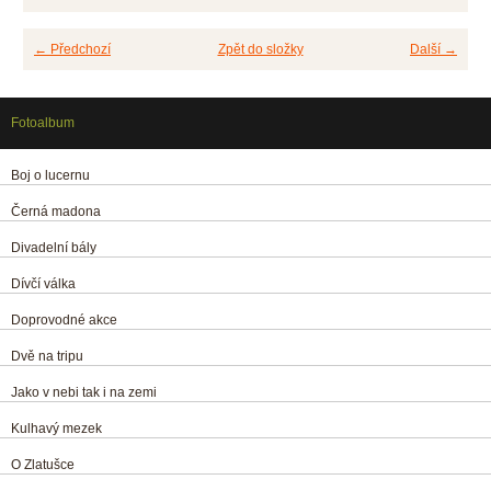
← Předchozí
Zpět do složky
Další →
Fotoalbum
Boj o lucernu
Černá madona
Divadelní bály
Dívčí válka
Doprovodné akce
Dvě na tripu
Jako v nebi tak i na zemi
Kulhavý mezek
O Zlatušce