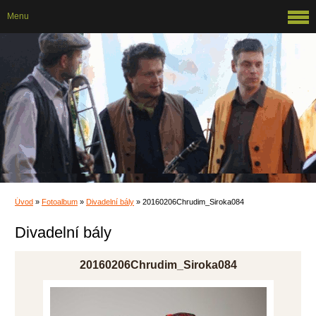
Menu
Úvod
»
Fotoalbum
»
Divadelní bály
»
20160206Chrudim_Siroka084
Divadelní bály
20160206Chrudim_Siroka084