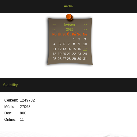
Archiv
<<
květen
>>
<<
2026
>>
Po
Út
St
Čt
Pá
So
Ne
1
2
3
4
5
6
7
8
9
10
11
12
13
14
15
16
17
18
19
20
21
22
23
24
25
26
27
28
29
30
31
Statistiky
Celkem:
1249732
Měsíc:
27068
Den:
800
Online:
11