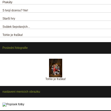
Plakáty
S tvojí dcerou? Ne!
Starší hry
Svátek šepotavých...
Tohle je fraška!
Poslední fotografie
Tohle je fraška!
nastaveni menicich obrazku