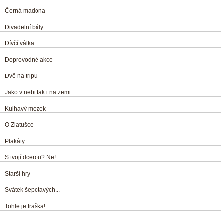
Černá madona
Divadelní bály
Dívčí válka
Doprovodné akce
Dvě na tripu
Jako v nebi tak i na zemi
Kulhavý mezek
O Zlatušce
Plakáty
S tvojí dcerou? Ne!
Starší hry
Svátek šepotavých...
Tohle je fraška!