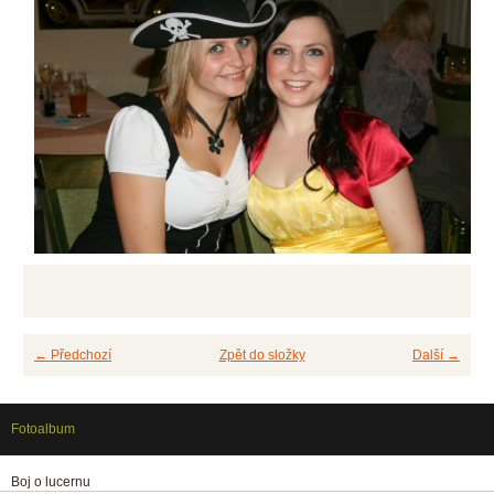
← Předchozí
Zpět do složky
Další →
Fotoalbum
Boj o lucernu