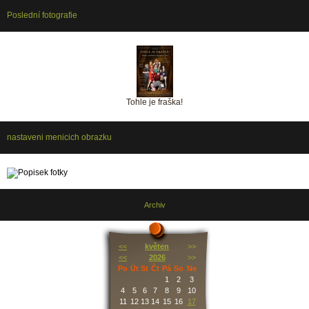
Poslední fotografie
Tohle je fraška!
nastaveni menicich obrazku
Archiv
<<
květen
>>
<<
2026
>>
Po
Út
St
Čt
Pá
So
Ne
1
2
3
4
5
6
7
8
9
10
11
12
13
14
15
16
17