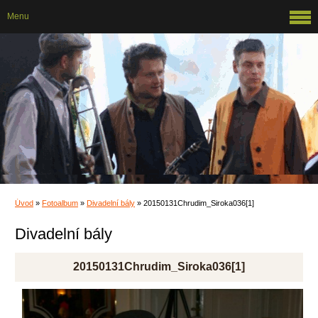
Menu
Úvod
»
Fotoalbum
»
Divadelní bály
»
20150131Chrudim_Siroka036[1]
Divadelní bály
20150131Chrudim_Siroka036[1]