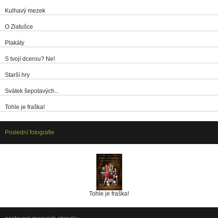
Kulhavý mezek
O Zlatušce
Plakáty
S tvojí dcerou? Ne!
Starší hry
Svátek šepotavých...
Tohle je fraška!
Poslední fotografie
Tohle je fraška!