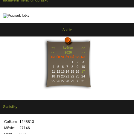
nastaveni menicich obrazku
Archiv
<<
květen
>>
<<
2026
>>
Po
Út
St
Čt
Pá
So
Ne
1
2
3
4
5
6
7
8
9
10
11
12
13
14
15
16
17
18
19
20
21
22
23
24
25
26
27
28
29
30
31
Statistiky
Celkem:
1248813
Měsíc:
27146