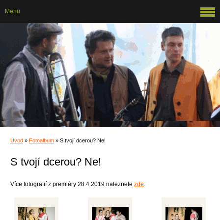
Menu
Úvod
»
Fotoalbum
»
S tvojí dcerou? Ne!
S tvojí dcerou? Ne!
Více fotografií z premiéry 28.4.2019 naleznete
zde
.