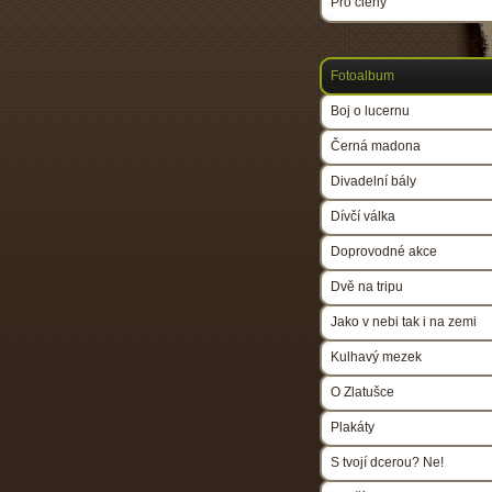
Pro členy
Fotoalbum
Boj o lucernu
Černá madona
Divadelní bály
Dívčí válka
Doprovodné akce
Dvě na tripu
Jako v nebi tak i na zemi
Kulhavý mezek
O Zlatušce
Plakáty
S tvojí dcerou? Ne!