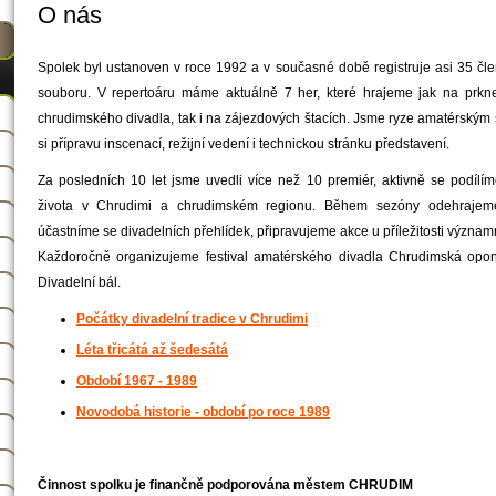
O nás
Spolek byl ustanoven v roce 1992 a v současné době registruje asi 35 čle
souboru. V repertoáru máme aktuálně 7 her, které hrajeme jak na prk
chrudimského divadla, tak i na zájezdových štacích. Jsme ryze amatérským
si přípravu inscenací, režijní vedení i technickou stránku představení.
Za posledních 10 let jsme uvedli více než 10 premiér, aktivně se podílím
života v Chrudimi a chrudimském regionu. Během sezóny odehrajeme 
účastníme se divadelních přehlídek, připravujeme akce u příležitosti význam
Každoročně organizujeme festival amatérského divadla Chrudimská opona
Divadelní bál.
Počátky divadelní tradice v Chrudimi
Léta třicátá až šedesátá
Období 1967 - 1989
Novodobá historie - období po roce 1989
​Činnost spolku je finančně podporována městem CHRUDIM