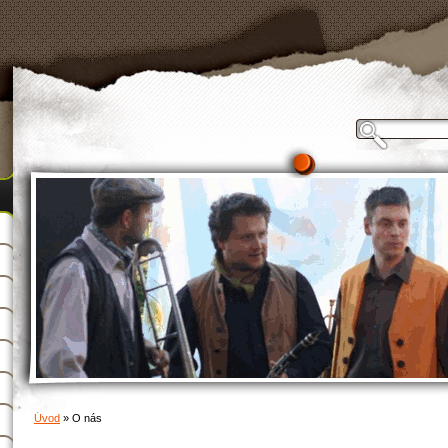
Úvod
»
O nás