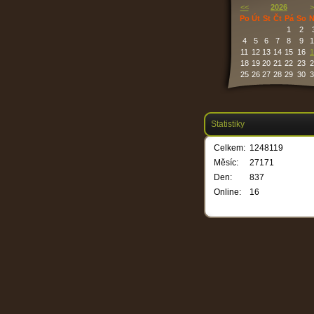
<<
2026
>
Po
Út
St
Čt
Pá
So
N
1
2
4
5
6
7
8
9
1
11
12
13
14
15
16
1
18
19
20
21
22
23
2
25
26
27
28
29
30
3
Statistiky
Celkem:
1248119
Měsíc:
27171
Den:
837
Online:
16