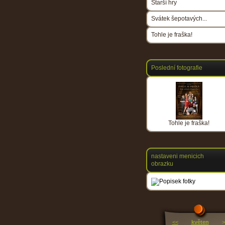
Starší hry
Svátek šepotavých...
Tohle je fraška!
Poslední fotografie
Tohle je fraška!
nastaveni menicich
obrazku
<<
květen
>