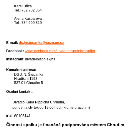
Karel Bříza
Tel.: 732 782 354
Alena Kašparová
Tel.: 734 699 819
E-mail:
ds.jnstepanka@seznam.cz
Facebook:
www.facebook.com/divadelnispolekchrudim
Instagram
: divadelnispolekjns
Kontaktní adresa:
DS J. N. Štěpánka
Hradištní 1198
537 01 Chrudim 5
Osobní kontakt:
Divadlo Karla Pippicha Chrudim,
pondělí a čtvrtek od 19.00 hod. (kromě prázdnin)
60103141
IČO
:
Činnost spolku je finančně podporována městem Chrudim