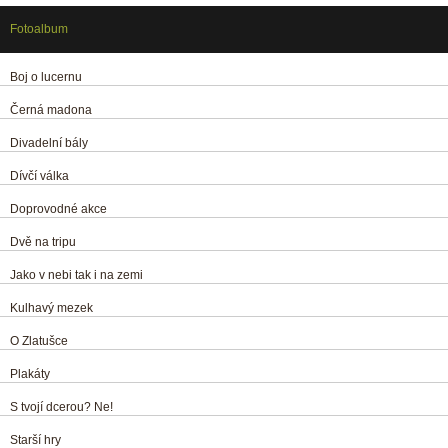
Fotoalbum
Boj o lucernu
Černá madona
Divadelní bály
Dívčí válka
Doprovodné akce
Dvě na tripu
Jako v nebi tak i na zemi
Kulhavý mezek
O Zlatušce
Plakáty
S tvojí dcerou? Ne!
Starší hry