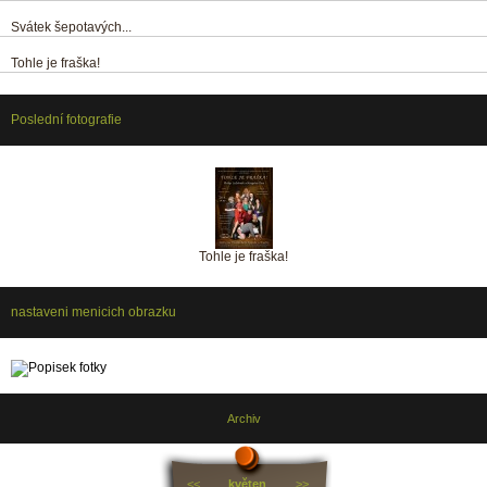
Svátek šepotavých...
Tohle je fraška!
Poslední fotografie
Tohle je fraška!
nastaveni menicich obrazku
Archiv
<<
květen
>>