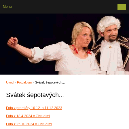
Menu
Úvod
»
Fotoalbum
»
Svátek šepotavých...
Svátek šepotavých...
Foto z premiéry 10.12. a 11.12.2023
Foto z 18.4.2024 v Chrudimi
Foto z 25.10.2024 v Chrudimi