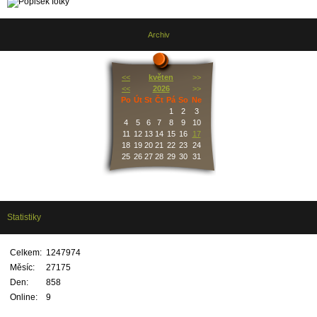
Archiv
<<
květen
>>
<<
2026
>>
Po
Út
St
Čt
Pá
So
Ne
1
2
3
4
5
6
7
8
9
10
11
12
13
14
15
16
17
18
19
20
21
22
23
24
25
26
27
28
29
30
31
Statistiky
Celkem:
1247974
Měsíc:
27175
Den:
858
Online:
9