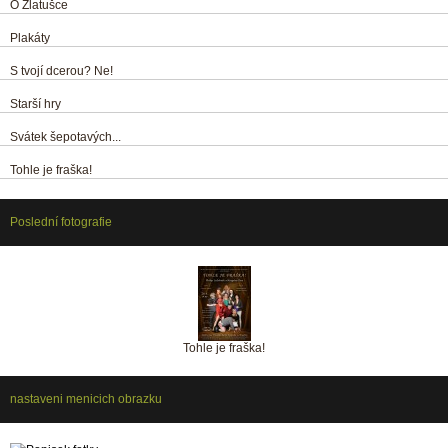
O Zlatušce
Plakáty
S tvojí dcerou? Ne!
Starší hry
Svátek šepotavých...
Tohle je fraška!
Poslední fotografie
Tohle je fraška!
nastaveni menicich obrazku