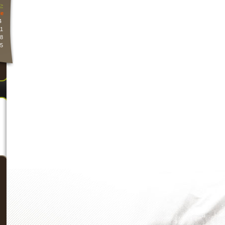
>
e
4
1
8
5