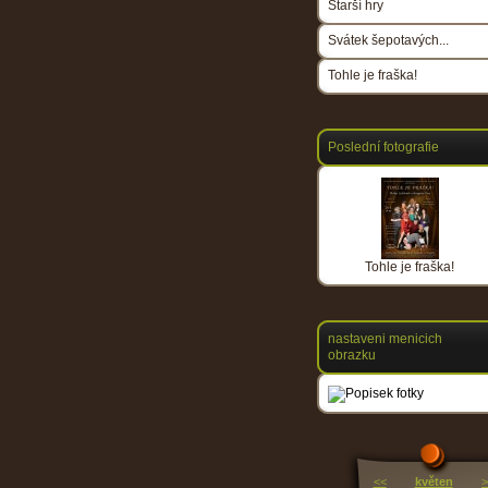
Starší hry
Svátek šepotavých...
Tohle je fraška!
Poslední fotografie
Tohle je fraška!
nastaveni menicich
obrazku
<<
květen
>