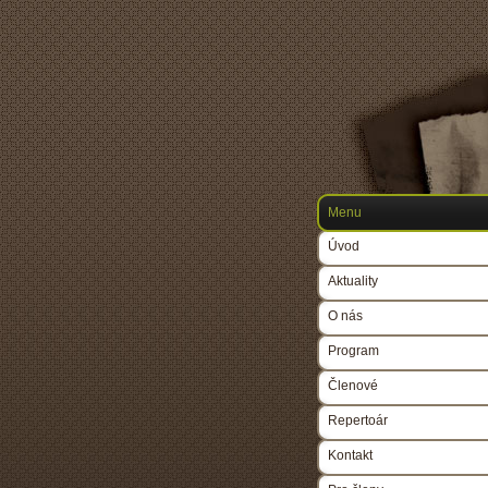
Menu
Úvod
Aktuality
O nás
Program
Členové
Repertoár
Kontakt