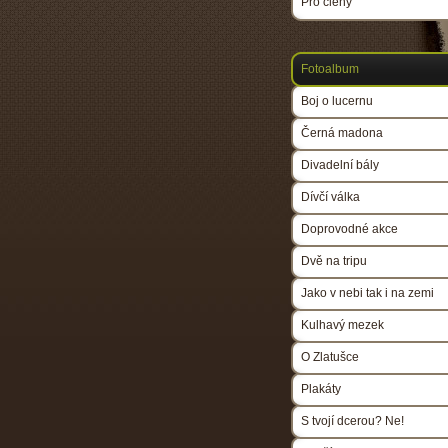
Pro členy
Fotoalbum
Boj o lucernu
Černá madona
Divadelní bály
Dívčí válka
Doprovodné akce
Dvě na tripu
Jako v nebi tak i na zemi
Kulhavý mezek
O Zlatušce
Plakáty
S tvojí dcerou? Ne!