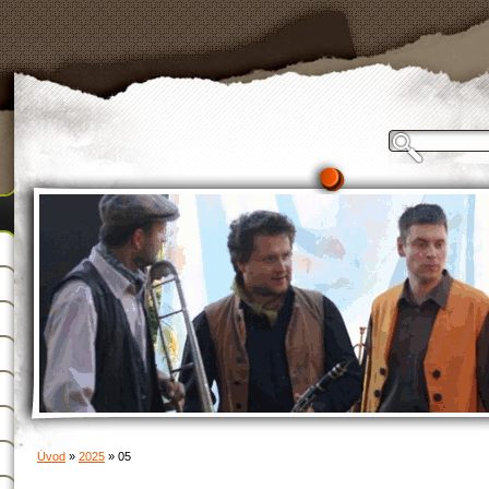
Úvod
»
2025
»
05