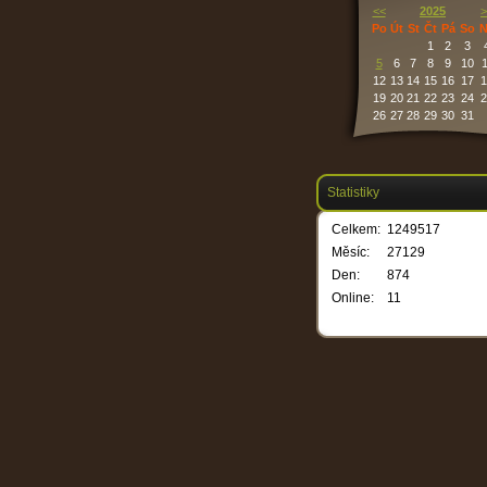
<<
2025
>
Po
Út
St
Čt
Pá
So
N
1
2
3
5
6
7
8
9
10
1
12
13
14
15
16
17
1
19
20
21
22
23
24
2
26
27
28
29
30
31
Statistiky
Celkem:
1249517
Měsíc:
27129
Den:
874
Online:
11