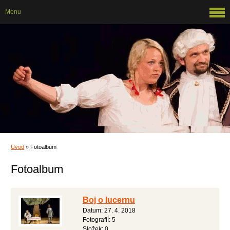
Menu
Úvod
»
Fotoalbum
Fotoalbum
Boj o lucernu
Datum:
27. 4. 2018
Fotografií:
5
Složek:
0