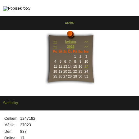
Archiv
<<
květen
>>
<<
2026
>>
Po
Út
St
Čt
Pá
So
Ne
1
2
3
4
5
6
7
8
9
10
11
12
13
14
15
16
17
18
19
20
21
22
23
24
25
26
27
28
29
30
31
Statistiky
Celkem:
1247182
Měsíc:
27023
Den:
837
Online:
17