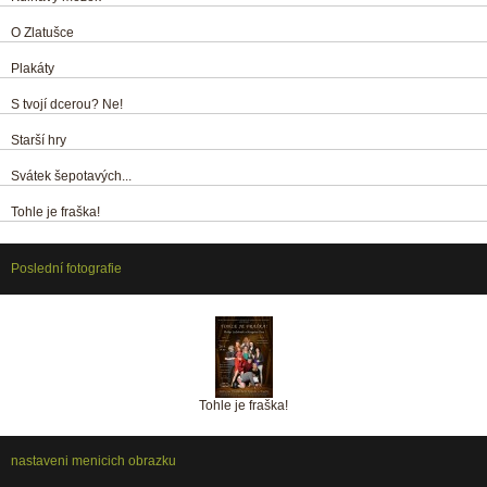
O Zlatušce
Plakáty
S tvojí dcerou? Ne!
Starší hry
Svátek šepotavých...
Tohle je fraška!
Poslední fotografie
Tohle je fraška!
nastaveni menicich obrazku