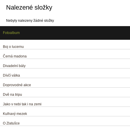
Nalezené složky
Nebyly nalezeny žádné složky
Fotoalbum
Boj o lucernu
Černá madona
Divadelní bály
Dívčí válka
Doprovodné akce
Dvě na tripu
Jako v nebi tak i na zemi
Kulhavý mezek
O Zlatušce