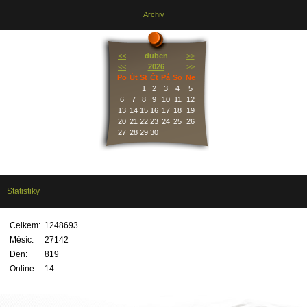
Archiv
<<
duben
>>
<<
2026
>>
Po
Út
St
Čt
Pá
So
Ne
1
2
3
4
5
6
7
8
9
10
11
12
13
14
15
16
17
18
19
20
21
22
23
24
25
26
27
28
29
30
Statistiky
Celkem:
1248693
Měsíc:
27142
Den:
819
Online:
14