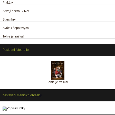
Plakáty
S tvojí dcerou? Ne!
Starší hry
Svátek šepotavých...
Tohle je fraška!
Poslední fotografie
Tohle je fraška!
nastaveni menicich obrazku