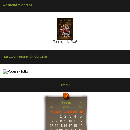
Poslední fotografie
Tohle je fraška!
nastaveni menicich obrazku
Archiv
<<
duben
>>
<<
2026
>>
Po
Út
St
Čt
Pá
So
Ne
1
2
3
4
5
6
7
8
9
10
11
12
13
14
15
16
17
18
19