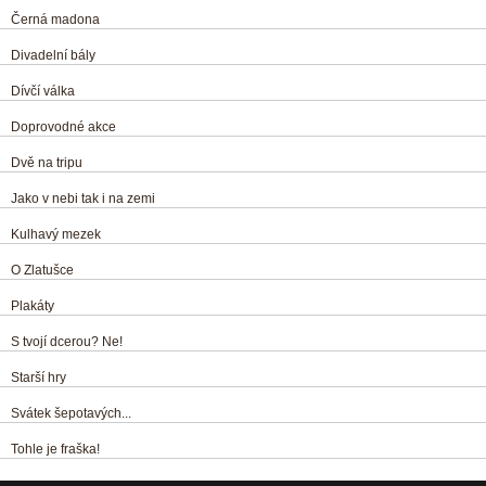
Černá madona
Divadelní bály
Dívčí válka
Doprovodné akce
Dvě na tripu
Jako v nebi tak i na zemi
Kulhavý mezek
O Zlatušce
Plakáty
S tvojí dcerou? Ne!
Starší hry
Svátek šepotavých...
Tohle je fraška!