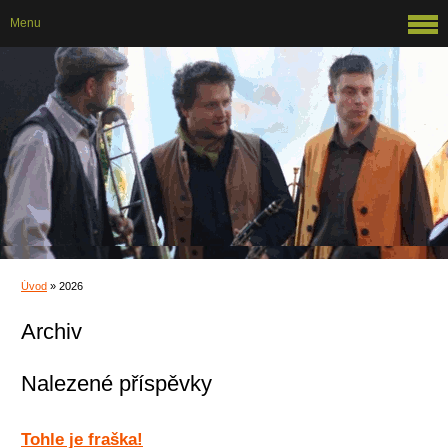
Menu
Úvod
»
2026
Archiv
Nalezené příspěvky
Tohle je fraška!