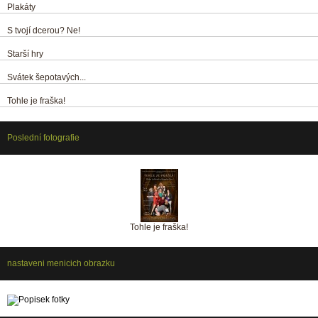
Plakáty
S tvojí dcerou? Ne!
Starší hry
Svátek šepotavých...
Tohle je fraška!
Poslední fotografie
Tohle je fraška!
nastaveni menicich obrazku