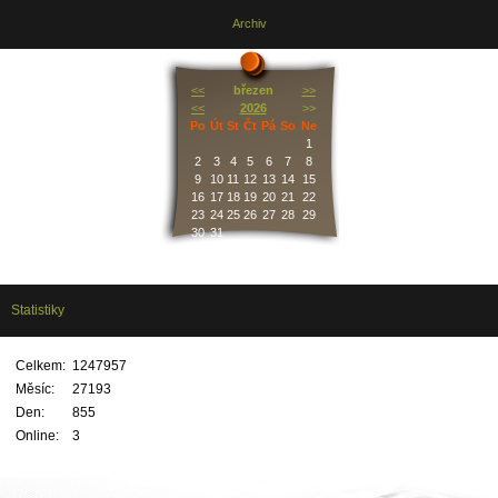
Archiv
<<
březen
>>
<<
2026
>>
Po
Út
St
Čt
Pá
So
Ne
1
2
3
4
5
6
7
8
9
10
11
12
13
14
15
16
17
18
19
20
21
22
23
24
25
26
27
28
29
30
31
Statistiky
Celkem:
1247957
Měsíc:
27193
Den:
855
Online:
3