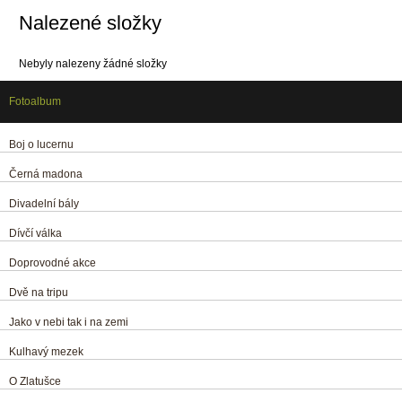
Nalezené složky
Nebyly nalezeny žádné složky
Fotoalbum
Boj o lucernu
Černá madona
Divadelní bály
Dívčí válka
Doprovodné akce
Dvě na tripu
Jako v nebi tak i na zemi
Kulhavý mezek
O Zlatušce