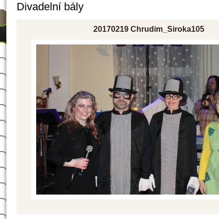
Divadelní bály
20170219 Chrudim_Siroka105