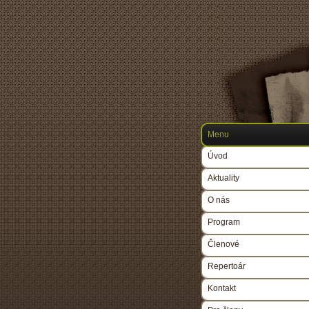
Menu
Úvod
Aktuality
O nás
Program
Členové
Repertoár
Kontakt