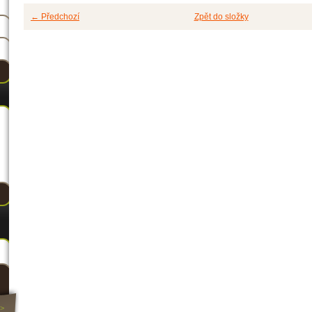
← Předchozí
Zpět do složky
>