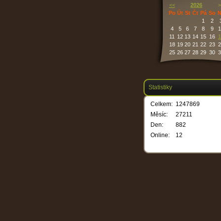
<<
2026
>
Po
Út
St
Čt
Pá
So
N
1
2
4
5
6
7
8
9
1
11
12
13
14
15
16
1
18
19
20
21
22
23
2
25
26
27
28
29
30
3
Statistiky
Celkem:
1247869
Měsíc:
27211
Den:
882
Online:
12