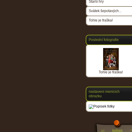
Starší hry
Svátek šepotavých...
Tohle je fraška!
Poslední fotografie
Tohle je fraška!
nastaveni menicich
obrazku
<<
květen
>