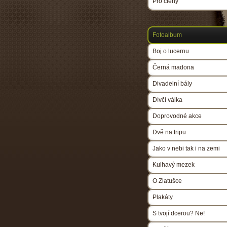
Pro členy
Fotoalbum
Boj o lucernu
Černá madona
Divadelní bály
Dívčí válka
Doprovodné akce
Dvě na tripu
Jako v nebi tak i na zemi
Kulhavý mezek
O Zlatušce
Plakáty
S tvojí dcerou? Ne!