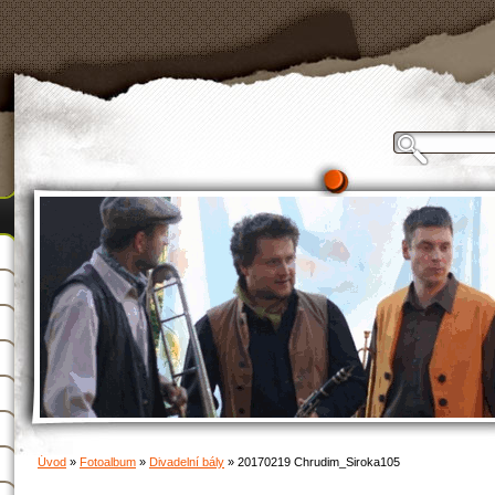
Úvod
»
Fotoalbum
»
Divadelní bály
»
20170219 Chrudim_Siroka105