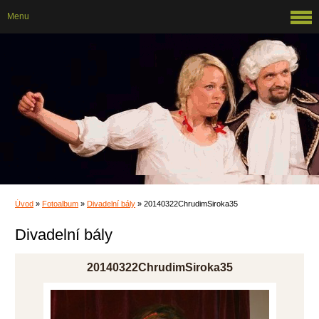
Menu
Úvod
»
Fotoalbum
»
Divadelní bály
»
20140322ChrudimSiroka35
Divadelní bály
20140322ChrudimSiroka35