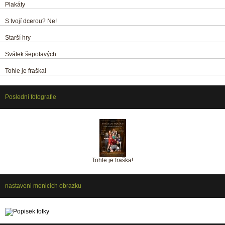
Plakáty
S tvojí dcerou? Ne!
Starší hry
Svátek šepotavých...
Tohle je fraška!
Poslední fotografie
Tohle je fraška!
nastaveni menicich obrazku