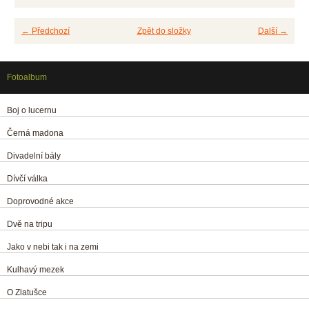
← Předchozí
Zpět do složky
Další →
Fotoalbum
Boj o lucernu
Černá madona
Divadelní bály
Dívčí válka
Doprovodné akce
Dvě na tripu
Jako v nebi tak i na zemi
Kulhavý mezek
O Zlatušce