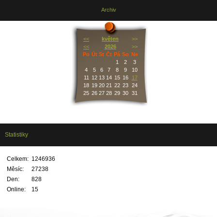
Archiv
<<
květen
>>
<<
2026
>>
Po
Út
St
Čt
Pá
So
Ne
1
2
3
4
5
6
7
8
9
10
11
12
13
14
15
16
17
18
19
20
21
22
23
24
25
26
27
28
29
30
31
Statistiky
Celkem:
1246936
Měsíc:
27238
Den:
828
Online:
15