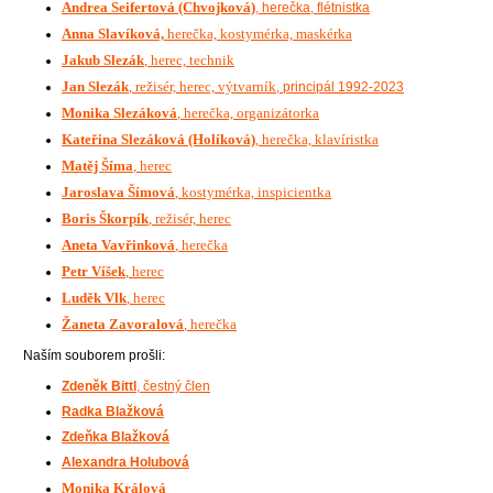
Andrea Seifertová (Chvojková)
, herečka, flétnistka
Anna Slavíková,
herečka, kostymérka, maskérka
Jakub Slezák
, herec, technik
Jan Slezák
, režisér, herec, výtvarník
, principál 1992-2023
Monika Slezáková
, herečka, organizátorka
Kateřina Slezáková (Holíková)
, herečka, klavíristka
Matěj Šíma
, herec
Jaroslava Šímová
, kostymérka, inspicientka
Boris Škorpík
, režisér, herec
Aneta Vavřinková
, herečka
Petr Víšek
, herec
Luděk Vlk
, herec
Žaneta Zavoralová
, herečka
Naším souborem prošli:
Zdeněk Bittl
, čestný člen
Radka Blažková
Zdeňka Blažková
Alexandra Holubová
Monika Králová