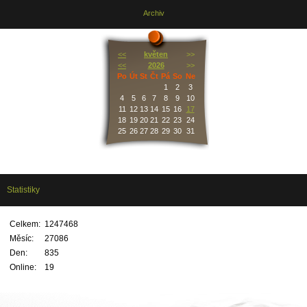
Archiv
<<
květen
>>
<<
2026
>>
Po
Út
St
Čt
Pá
So
Ne
1
2
3
4
5
6
7
8
9
10
11
12
13
14
15
16
17
18
19
20
21
22
23
24
25
26
27
28
29
30
31
Statistiky
Celkem:
1247468
Měsíc:
27086
Den:
835
Online:
19