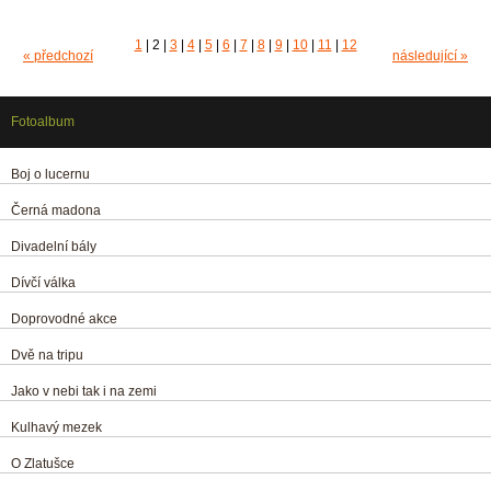
1
|
2
|
3
|
4
|
5
|
6
|
7
|
8
|
9
|
10
|
11
|
12
« předchozí
následující »
Fotoalbum
Boj o lucernu
Černá madona
Divadelní bály
Dívčí válka
Doprovodné akce
Dvě na tripu
Jako v nebi tak i na zemi
Kulhavý mezek
O Zlatušce