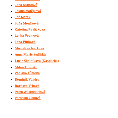
Jana Kubatová
Jolana Matějková
Jan Marek
Soňa Moučková
Kateřina Pavlíčková
Lenka Pecinová
Jana Plítková
Miroslava Rožková
Anna Marie Sedliská
Lucie Školníková (Kasalická)
Milan Tomiško
Václava Tůmová
Dominik Vondra
Barbora Vrbová
Petra Wellendorfová
Veronika Žídková