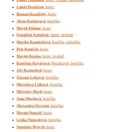
Lukáš Dvořáček
, herec
Roman Kasalický
, herec
Alena Kašparová
, herečka
Marek Klimpr
, herec
František Komárek
, herec, technik
Marika Komárková
, herečka, režisérka
Petr Koníček
, herec
Martin Kosina,
herec, zvukař
Kateřina Kováčová
(Slezáková), herečka
Jiří Kratochvíl
, herec
Zuzana Leksová
, herečka
Miroslava Lišková
, herečka
Miroslav Mach
, herec
Jana Machová
, herečka
Alexandra Novotná
, herečka
Martin Nunvář
, herec
Lenka Nunvářová
, herečka
Stanislav Rytych
, herec