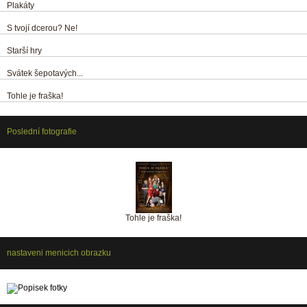
Plakáty
S tvojí dcerou? Ne!
Starší hry
Svátek šepotavých...
Tohle je fraška!
Poslední fotografie
Tohle je fraška!
nastaveni menicich obrazku