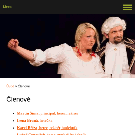
Menu
Úvod
»
Členové
Členové
Martin Šíma,
principál, herec, režisér
Irena Braná
, herečka
Karel Bříza
, herec, režisér, hudebník
Luboš Capoušek
, herec, zvukař, hudebník