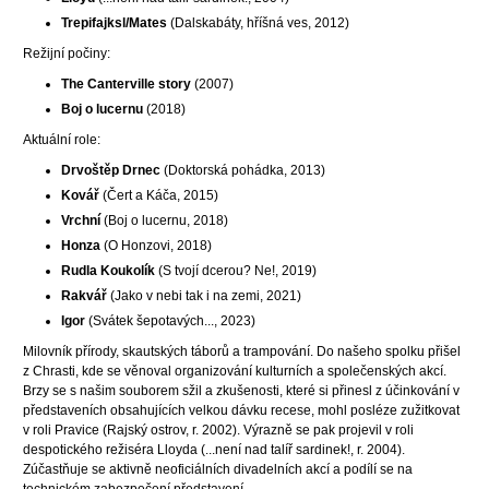
Trepifajksl/Mates
(Dalskabáty, hříšná ves, 2012)
Režijní počiny:
The Canterville story
(2007)
Boj o lucernu
(2018)
Aktuální role:
Drvoštěp Drnec
(Doktorská pohádka, 2013)
Kovář
(Čert a Káča, 2015)
Vrchní
(Boj o lucernu, 2018)
Honza
(O Honzovi, 2018)
Rudla Koukolík
(S tvojí dcerou? Ne!, 2019)
Rakvář
(Jako v nebi tak i na zemi, 2021)
Igor
(Svátek šepotavých..., 2023)
Milovník přírody, skautských táborů a trampování. Do našeho spolku přišel
z Chrasti, kde se věnoval organizování kulturních a společenských akcí.
Brzy se s našim souborem sžil a zkušenosti, které si přinesl z účinkování v
představeních obsahujících velkou dávku recese, mohl posléze zužitkovat
v roli Pravice (Rajský ostrov, r. 2002). Výrazně se pak projevil v roli
despotického režiséra Lloyda (...není nad talíř sardinek!, r. 2004).
Zúčastňuje se aktivně neoficiálních divadelních akcí a podílí se na