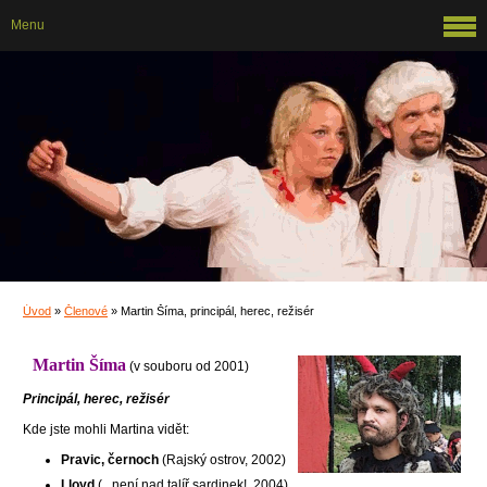
Menu
Úvod
»
Členové
»
Martin Šíma, principál, herec, režisér
Martin Šíma
(v souboru od 2001)
Principál, herec, režisér
Kde jste mohli Martina vidět:
Pravic, černoch
(Rajský ostrov, 2002)
Lloyd
(...není nad talíř sardinek!, 2004)