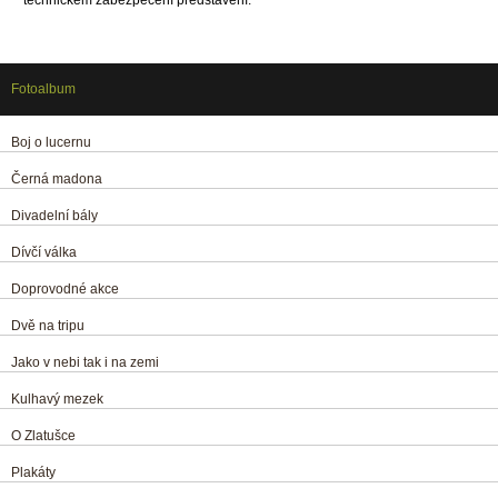
technickém zabezpečení představení.
Fotoalbum
Boj o lucernu
Černá madona
Divadelní bály
Dívčí válka
Doprovodné akce
Dvě na tripu
Jako v nebi tak i na zemi
Kulhavý mezek
O Zlatušce
Plakáty