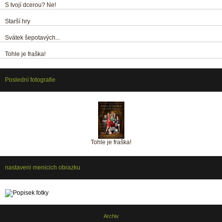
S tvojí dcerou? Ne!
Starší hry
Svátek šepotavých...
Tohle je fraška!
Poslední fotografie
Tohle je fraška!
nastaveni menicich obrazku
Archiv