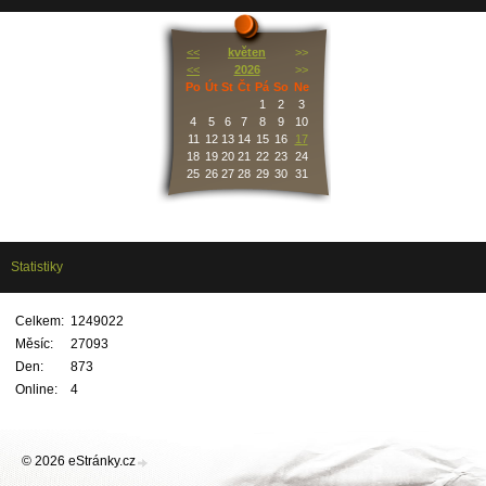
<<
květen
>>
<<
2026
>>
Po
Út
St
Čt
Pá
So
Ne
1
2
3
4
5
6
7
8
9
10
11
12
13
14
15
16
17
18
19
20
21
22
23
24
25
26
27
28
29
30
31
Statistiky
Celkem:
1249022
Měsíc:
27093
Den:
873
Online:
4
© 2026 eStránky.cz