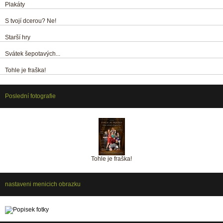
Plakáty
S tvojí dcerou? Ne!
Starší hry
Svátek šepotavých...
Tohle je fraška!
Poslední fotografie
Tohle je fraška!
nastaveni menicich obrazku