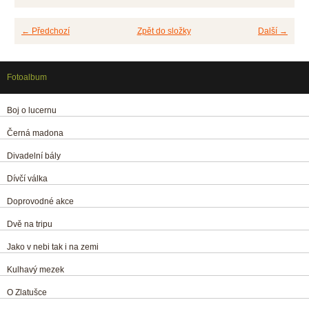
← Předchozí
Zpět do složky
Další →
Fotoalbum
Boj o lucernu
Černá madona
Divadelní bály
Dívčí válka
Doprovodné akce
Dvě na tripu
Jako v nebi tak i na zemi
Kulhavý mezek
O Zlatušce