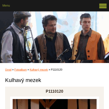
Menu
Úvod
»
Fotoalbum
»
Kulhavý mezek
»
P1110120
Kulhavý mezek
P1110120