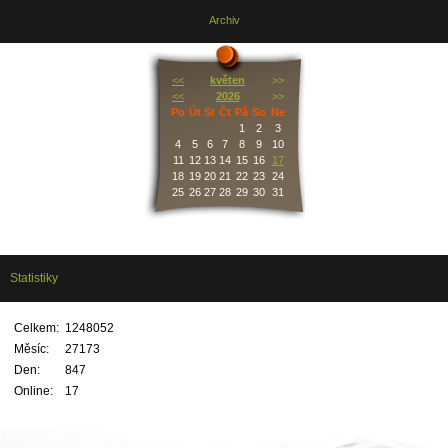
Archiv
<<
květen
>>
<<
2026
>>
Po
Út
St
Čt
Pá
So
Ne
1
2
3
4
5
6
7
8
9
10
11
12
13
14
15
16
17
18
19
20
21
22
23
24
25
26
27
28
29
30
31
Statistiky
Celkem:
1248052
Měsíc:
27173
Den:
847
Online:
17