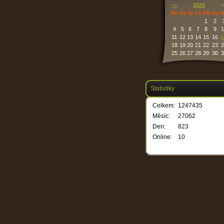
<<
2026
>
Po
Út
St
Čt
Pá
So
N
1
2
4
5
6
7
8
9
1
11
12
13
14
15
16
1
18
19
20
21
22
23
2
25
26
27
28
29
30
3
Statistiky
Celkem:
1247435
Měsíc:
27062
Den:
823
Online:
10