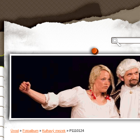
Úvod
»
Fotoalbum
»
Kulhavý mezek
»
P1110124