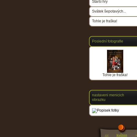
Starší hry
Svátek šepotavých...
Tohle je fraška!
Poslední fotografie
Tohle je fraška!
nastaveni menicich
obrazku
<<
květen
>