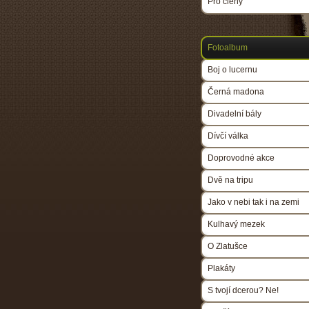
Pro členy
Fotoalbum
Boj o lucernu
Černá madona
Divadelní bály
Dívčí válka
Doprovodné akce
Dvě na tripu
Jako v nebi tak i na zemi
Kulhavý mezek
O Zlatušce
Plakáty
S tvojí dcerou? Ne!