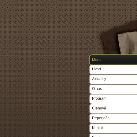
Menu
Úvod
Aktuality
O nás
Program
Členové
Repertoár
Kontakt