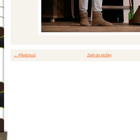
← Předchozí
Zpět do složky
>