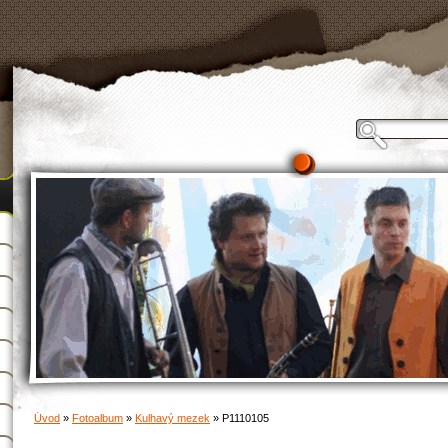
Úvod
»
Fotoalbum
»
Kulhavý mezek
»
P1110105