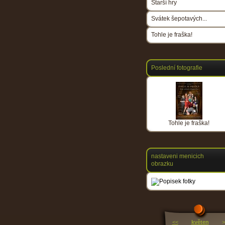
Starší hry
Svátek šepotavých...
Tohle je fraška!
Poslední fotografie
Tohle je fraška!
nastaveni menicich
obrazku
<<
květen
>