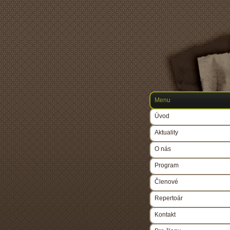
Menu
Úvod
Aktuality
O nás
Program
Členové
Repertoár
Kontakt