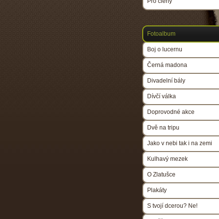
Pro členy
Fotoalbum
Boj o lucernu
Černá madona
Divadelní bály
Dívčí válka
Doprovodné akce
Dvě na tripu
Jako v nebi tak i na zemi
Kulhavý mezek
O Zlatušce
Plakáty
S tvojí dcerou? Ne!