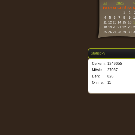
<<
2026
>
Po
Út
St
Čt
Pá
So
N
1
2
4
5
6
7
8
9
1
11
12
13
14
15
16
1
18
19
20
21
22
23
2
25
26
27
28
29
30
3
Statistiky
Celkem:
1249655
Měsíc:
27087
Den:
828
Online:
11