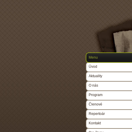
Menu
Úvod
Aktuality
O nás
Program
Členové
Repertoár
Kontakt