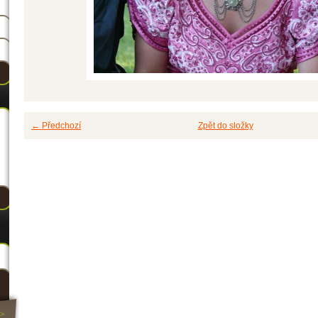
← Předchozí
Zpět do složky
>