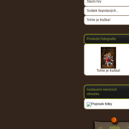
Starší hry
Svátek šepotavých...
Tohle je fraška!
Poslední fotografie
Tohle je fraška!
nastaveni menicich
obrazku
<<
květen
>