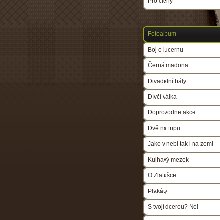
Pro členy
Fotoalbum
Boj o lucernu
Černá madona
Divadelní bály
Dívčí válka
Doprovodné akce
Dvě na tripu
Jako v nebi tak i na zemi
Kulhavý mezek
O Zlatušce
Plakáty
S tvojí dcerou? Ne!