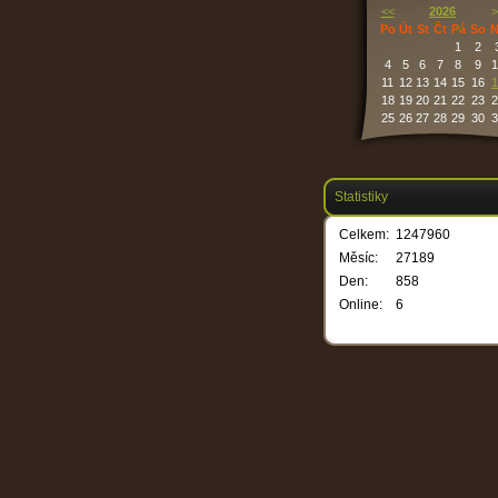
<<
2026
>
Po
Út
St
Čt
Pá
So
N
1
2
4
5
6
7
8
9
1
11
12
13
14
15
16
1
18
19
20
21
22
23
2
25
26
27
28
29
30
3
Statistiky
Celkem:
1247960
Měsíc:
27189
Den:
858
Online:
6