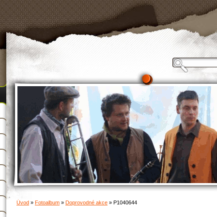
Úvod
»
Fotoalbum
»
Doprovodné akce
»
P1040644