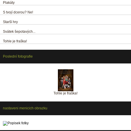
Plakáty
S tvojí dcerou? Ne!
Starší hry
Svátek šepotavých...
Tohle je fraška!
Poslední fotografie
Tohle je fraška!
nastaveni menicich obrazku