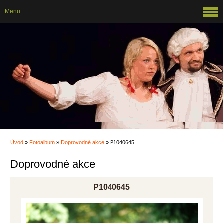
Menu
Úvod
»
Fotoalbum
»
Doprovodné akce
»
P1040645
Doprovodné akce
P1040645