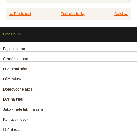
← Předchozí
Zpět do složky
Další →
Fotoalbum
Boj o lucernu
Černá madona
Divadelní bály
Dívčí válka
Doprovodné akce
Dvě na tripu
Jako v nebi tak i na zemi
Kulhavý mezek
O Zlatušce