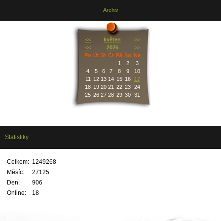
Archiv
<<
květen
>>
<<
2026
>>
Po
Út
St
Čt
Pá
So
Ne
1
2
3
4
5
6
7
8
9
10
11
12
13
14
15
16
17
18
19
20
21
22
23
24
25
26
27
28
29
30
31
Statistiky
Celkem:
1249268
Měsíc:
27125
Den:
906
Online:
18