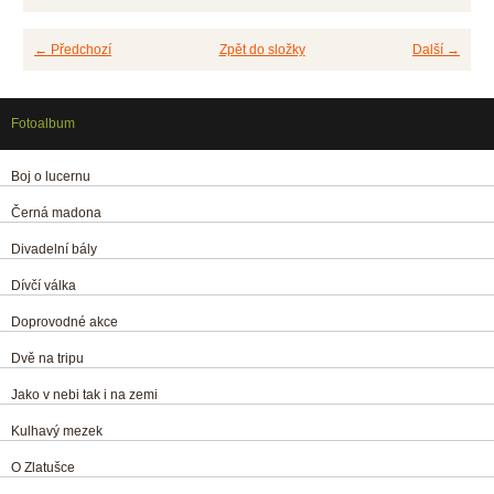
← Předchozí
Zpět do složky
Další →
Fotoalbum
Boj o lucernu
Černá madona
Divadelní bály
Dívčí válka
Doprovodné akce
Dvě na tripu
Jako v nebi tak i na zemi
Kulhavý mezek
O Zlatušce