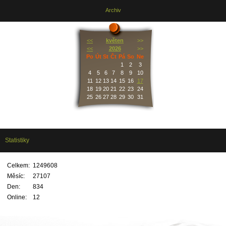
Archiv
<<
květen
>>
<<
2026
>>
Po
Út
St
Čt
Pá
So
Ne
1
2
3
4
5
6
7
8
9
10
11
12
13
14
15
16
17
18
19
20
21
22
23
24
25
26
27
28
29
30
31
Statistiky
Celkem:
1249608
Měsíc:
27107
Den:
834
Online:
12