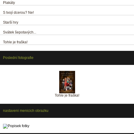
Plakáty
S tvojí dcerou? Ne!
Starší hry
Svátek šepotavých...
Tohle je fraška!
Poslední fotografie
Tohle je fraška!
nastaveni menicich obrazku