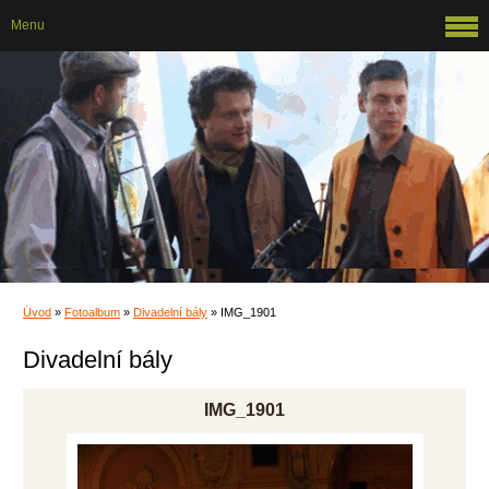
Menu
Úvod
»
Fotoalbum
»
Divadelní bály
»
IMG_1901
Divadelní bály
IMG_1901