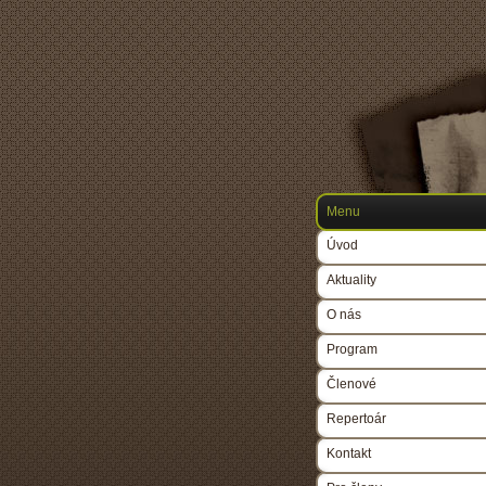
Menu
Úvod
Aktuality
O nás
Program
Členové
Repertoár
Kontakt