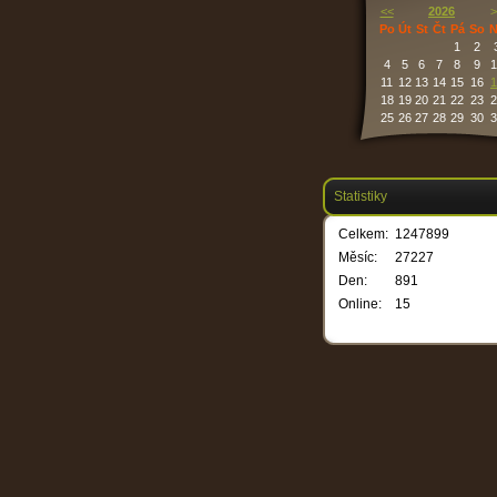
<<
2026
>
Po
Út
St
Čt
Pá
So
N
1
2
4
5
6
7
8
9
1
11
12
13
14
15
16
1
18
19
20
21
22
23
2
25
26
27
28
29
30
3
Statistiky
Celkem:
1247899
Měsíc:
27227
Den:
891
Online:
15