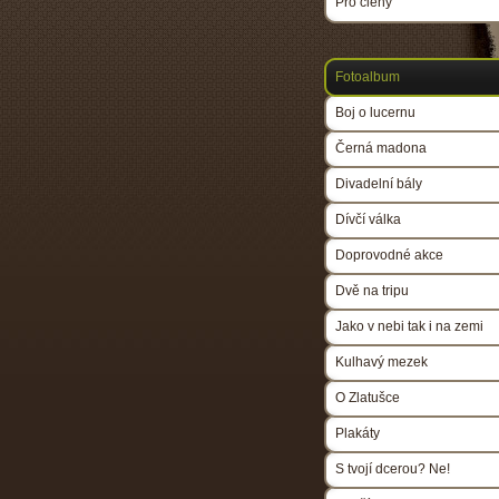
Pro členy
Fotoalbum
Boj o lucernu
Černá madona
Divadelní bály
Dívčí válka
Doprovodné akce
Dvě na tripu
Jako v nebi tak i na zemi
Kulhavý mezek
O Zlatušce
Plakáty
S tvojí dcerou? Ne!