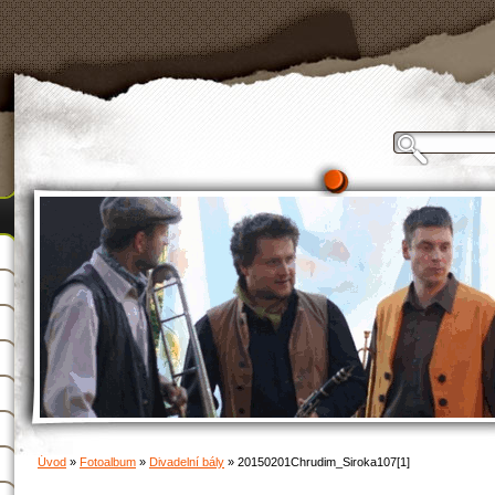
Úvod
»
Fotoalbum
»
Divadelní bály
»
20150201Chrudim_Siroka107[1]