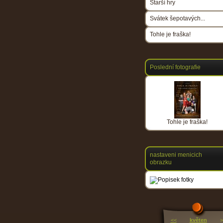
Starší hry
Svátek šepotavých...
Tohle je fraška!
Poslední fotografie
Tohle je fraška!
nastaveni menicich
obrazku
<<
květen
>