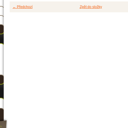
← Předchozí
Zpět do složky
>