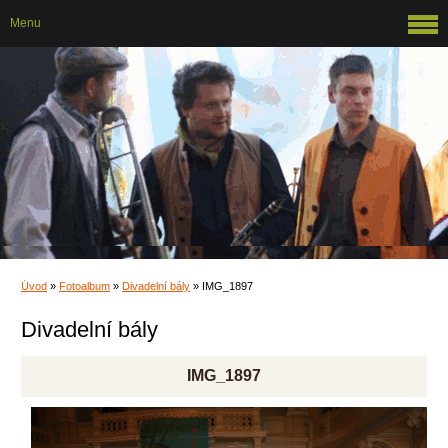
Menu
Úvod
»
Fotoalbum
»
Divadelní bály
»
IMG_1897
Divadelní bály
IMG_1897