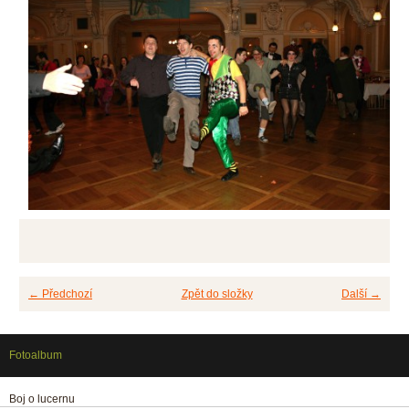
← Předchozí
Zpět do složky
Další →
Fotoalbum
Boj o lucernu