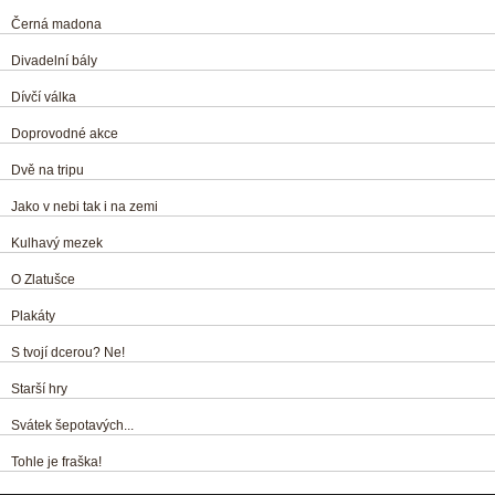
Černá madona
Divadelní bály
Dívčí válka
Doprovodné akce
Dvě na tripu
Jako v nebi tak i na zemi
Kulhavý mezek
O Zlatušce
Plakáty
S tvojí dcerou? Ne!
Starší hry
Svátek šepotavých...
Tohle je fraška!