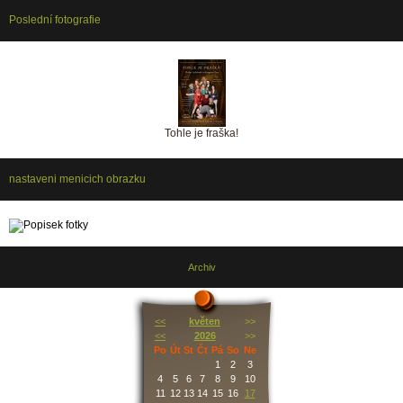
Poslední fotografie
Tohle je fraška!
nastaveni menicich obrazku
Archiv
<<
květen
>>
<<
2026
>>
Po
Út
St
Čt
Pá
So
Ne
1
2
3
4
5
6
7
8
9
10
11
12
13
14
15
16
17