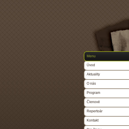
Menu
Úvod
Aktuality
O nás
Program
Členové
Repertoár
Kontakt