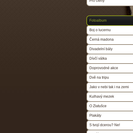
Pro členy
Fotoalbum
Boj o lucernu
Černá madona
Divadelní bály
Dívčí válka
Doprovodné akce
Dvě na tripu
Jako v nebi tak i na zemi
Kulhavý mezek
O Zlatušce
Plakáty
S tvojí dcerou? Ne!