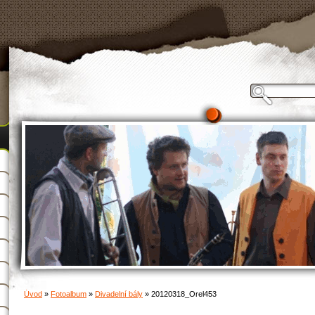
Úvod
»
Fotoalbum
»
Divadelní bály
»
20120318_Orel453