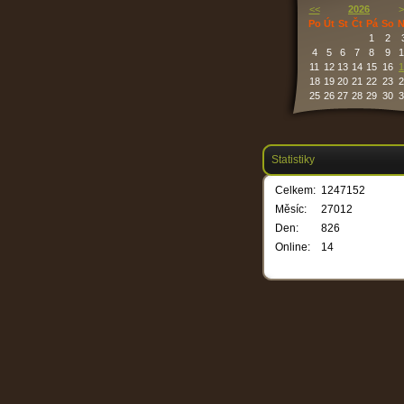
<<
2026
>
Po
Út
St
Čt
Pá
So
N
1
2
4
5
6
7
8
9
1
11
12
13
14
15
16
1
18
19
20
21
22
23
2
25
26
27
28
29
30
3
Statistiky
Celkem:
1247152
Měsíc:
27012
Den:
826
Online:
14