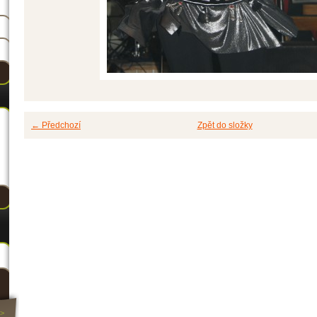
← Předchozí
Zpět do složky
>