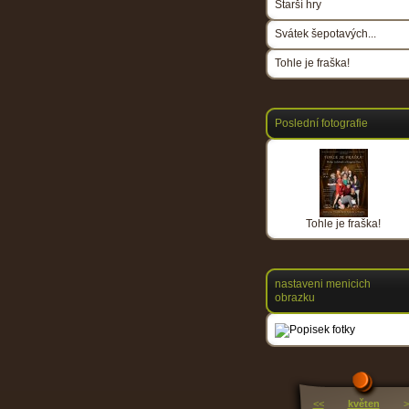
Starší hry
Svátek šepotavých...
Tohle je fraška!
Poslední fotografie
Tohle je fraška!
nastaveni menicich
obrazku
<<
květen
>