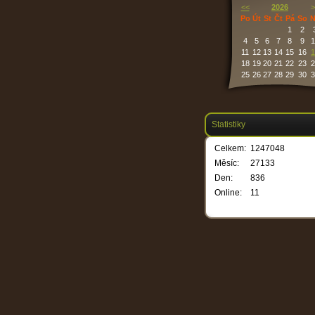
<<
2026
>
Po
Út
St
Čt
Pá
So
N
1
2
4
5
6
7
8
9
1
11
12
13
14
15
16
1
18
19
20
21
22
23
2
25
26
27
28
29
30
3
Statistiky
Celkem:
1247048
Měsíc:
27133
Den:
836
Online:
11