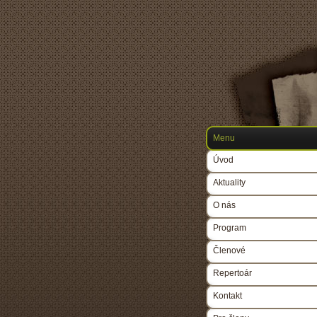
Menu
Úvod
Aktuality
O nás
Program
Členové
Repertoár
Kontakt