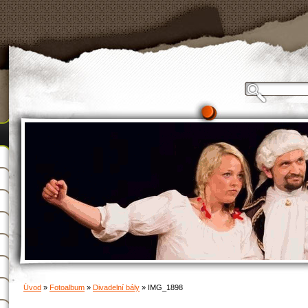
Úvod
»
Fotoalbum
»
Divadelní bály
»
IMG_1898