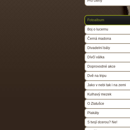
Pro členy
Fotoalbum
Boj o lucernu
Černá madona
Divadelní bály
Dívčí válka
Doprovodné akce
Dvě na tripu
Jako v nebi tak i na zemi
Kulhavý mezek
O Zlatušce
Plakáty
S tvojí dcerou? Ne!