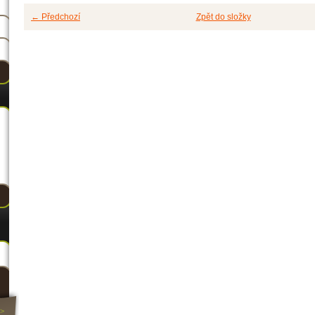
← Předchozí
Zpět do složky
>