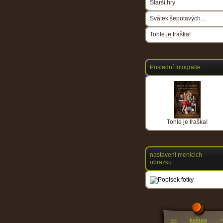
Starší hry
Svátek šepotavých...
Tohle je fraška!
Poslední fotografie
Tohle je fraška!
nastaveni menicich
obrazku
<<
květen
>