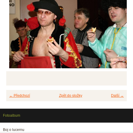
← Předchozí
Zpět do složky
Další →
Fotoalbum
Boj o lucernu