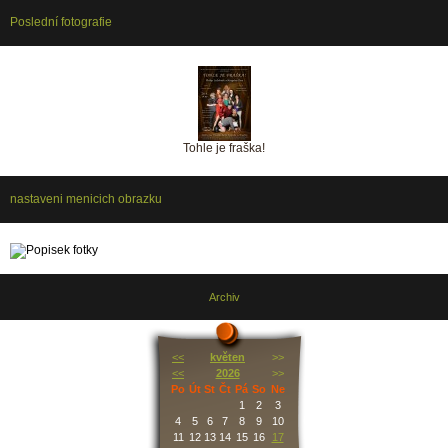
Poslední fotografie
Tohle je fraška!
nastaveni menicich obrazku
Archiv
<<
květen
>>
<<
2026
>>
Po
Út
St
Čt
Pá
So
Ne
1
2
3
4
5
6
7
8
9
10
11
12
13
14
15
16
17