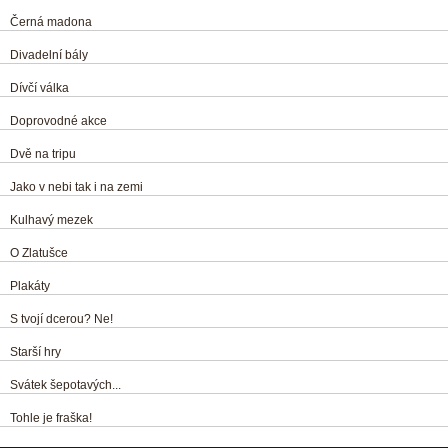
Černá madona
Divadelní bály
Dívčí válka
Doprovodné akce
Dvě na tripu
Jako v nebi tak i na zemi
Kulhavý mezek
O Zlatušce
Plakáty
S tvojí dcerou? Ne!
Starší hry
Svátek šepotavých...
Tohle je fraška!