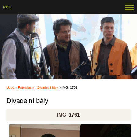
Menu
Úvod
»
Fotoalbum
»
Divadelní bály
»
IMG_1761
Divadelní bály
IMG_1761