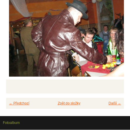
← Předchozí
Zpět do složky
Další →
Fotoalbum