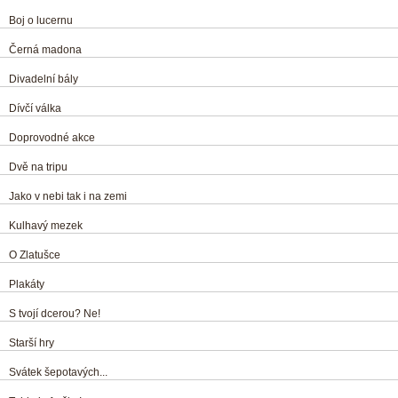
Boj o lucernu
Černá madona
Divadelní bály
Dívčí válka
Doprovodné akce
Dvě na tripu
Jako v nebi tak i na zemi
Kulhavý mezek
O Zlatušce
Plakáty
S tvojí dcerou? Ne!
Starší hry
Svátek šepotavých...