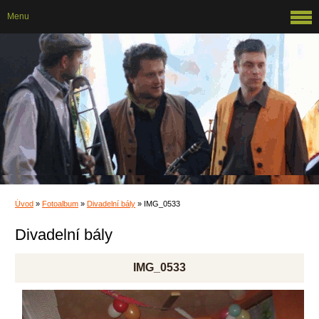
Menu
Úvod
»
Fotoalbum
»
Divadelní bály
»
IMG_0533
Divadelní bály
IMG_0533