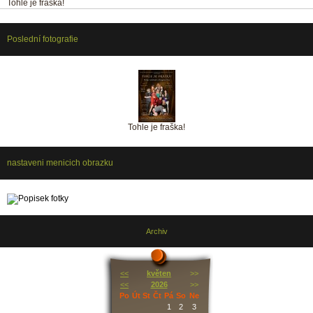
Tohle je fraška!
Poslední fotografie
Tohle je fraška!
nastaveni menicich obrazku
Archiv
<<
květen
>>
<<
2026
>>
Po
Út
St
Čt
Pá
So
Ne
1
2
3