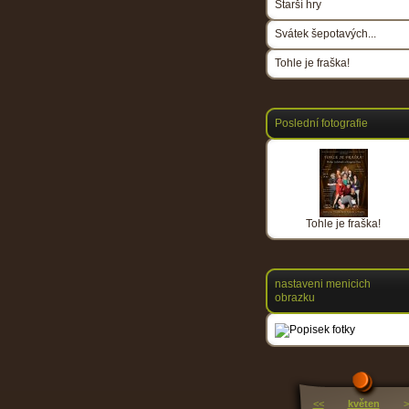
Starší hry
Svátek šepotavých...
Tohle je fraška!
Poslední fotografie
Tohle je fraška!
nastaveni menicich
obrazku
<<
květen
>