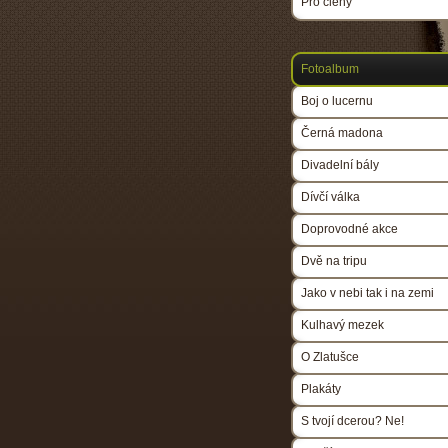
Pro členy
Fotoalbum
Boj o lucernu
Černá madona
Divadelní bály
Dívčí válka
Doprovodné akce
Dvě na tripu
Jako v nebi tak i na zemi
Kulhavý mezek
O Zlatušce
Plakáty
S tvojí dcerou? Ne!