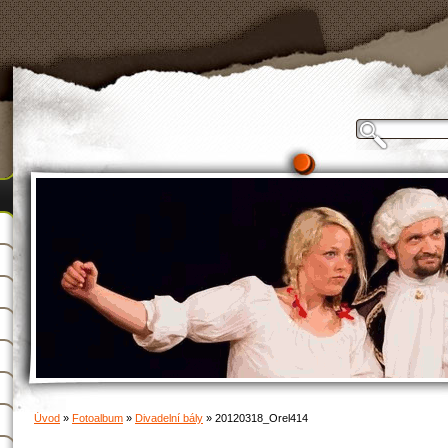
Úvod
»
Fotoalbum
»
Divadelní bály
»
20120318_Orel414