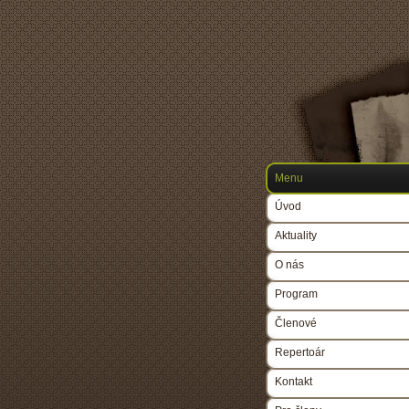
Menu
Úvod
Aktuality
O nás
Program
Členové
Repertoár
Kontakt