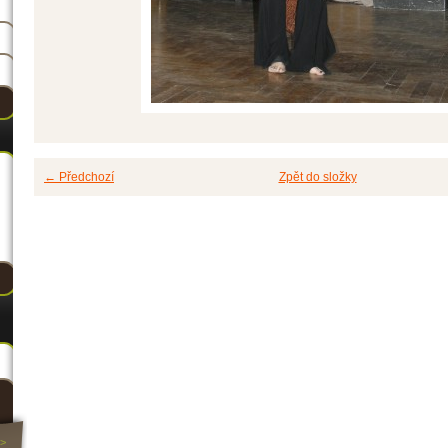
← Předchozí
Zpět do složky
>