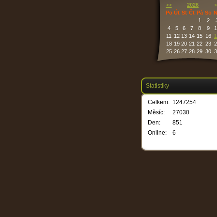
<<
2026
>
Po
Út
St
Čt
Pá
So
N
1
2
4
5
6
7
8
9
1
11
12
13
14
15
16
1
18
19
20
21
22
23
2
25
26
27
28
29
30
3
Statistiky
Celkem:
1247254
Měsíc:
27030
Den:
851
Online:
6