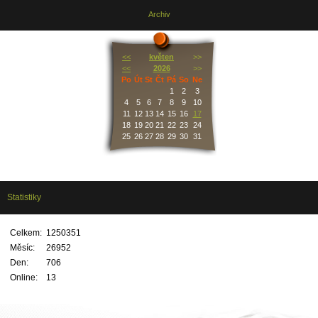
Archiv
<<
květen
>>
<<
2026
>>
Po
Út
St
Čt
Pá
So
Ne
1
2
3
4
5
6
7
8
9
10
11
12
13
14
15
16
17
18
19
20
21
22
23
24
25
26
27
28
29
30
31
Statistiky
Celkem:
1250351
Měsíc:
26952
Den:
706
Online:
13