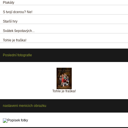
Plakáty
S tvojí dcerou? Ne!
Starší hry
Svátek šepotavých...
Tohle je fraška!
Poslední fotografie
Tohle je fraška!
nastaveni menicich obrazku