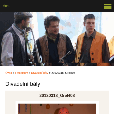
Menu
Úvod
»
Fotoalbum
»
Divadelní bály
»
20120318_Orel408
Divadelní bály
20120318_Orel408