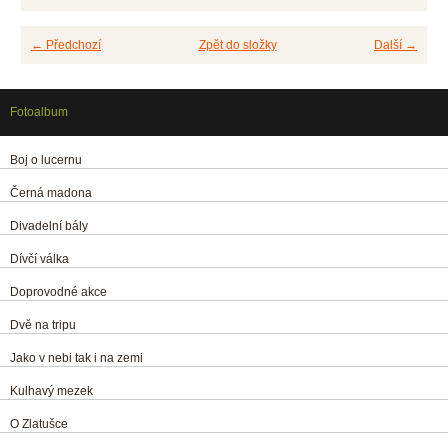
← Předchozí
Zpět do složky
Další →
Fotoalbum
Boj o lucernu
Černá madona
Divadelní bály
Dívčí válka
Doprovodné akce
Dvě na tripu
Jako v nebi tak i na zemi
Kulhavý mezek
O Zlatušce