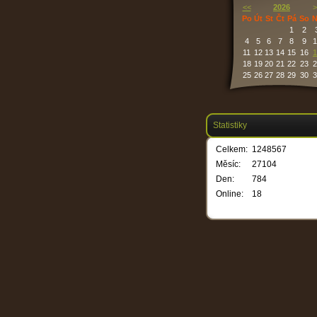
<<
2026
>
Po
Út
St
Čt
Pá
So
N
1
2
4
5
6
7
8
9
1
11
12
13
14
15
16
1
18
19
20
21
22
23
2
25
26
27
28
29
30
3
Statistiky
Celkem:
1248567
Měsíc:
27104
Den:
784
Online:
18