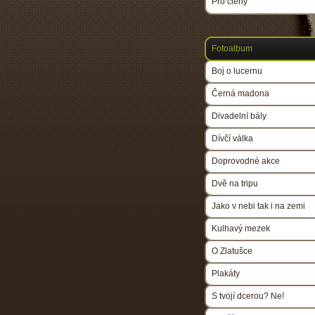
Pro členy
Fotoalbum
Boj o lucernu
Černá madona
Divadelní bály
Dívčí válka
Doprovodné akce
Dvě na tripu
Jako v nebi tak i na zemi
Kulhavý mezek
O Zlatušce
Plakáty
S tvojí dcerou? Ne!