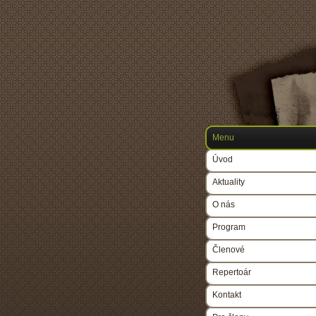
Menu
Úvod
Aktuality
O nás
Program
Členové
Repertoár
Kontakt