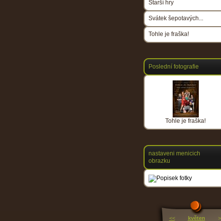
Starší hry
Svátek šepotavých...
Tohle je fraška!
Poslední fotografie
Tohle je fraška!
nastaveni menicich
obrazku
<<
květen
>