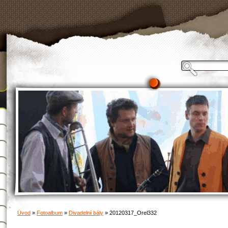
Úvod
»
Fotoalbum
»
Divadelní bály
»
20120317_Orel332