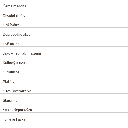
Černá madona
Divadelní bály
Dívčí válka
Doprovodné akce
Dvě na tripu
Jako v nebi tak i na zemi
Kulhavý mezek
O Zlatušce
Plakáty
S tvojí dcerou? Ne!
Starší hry
Svátek šepotavých...
Tohle je fraška!