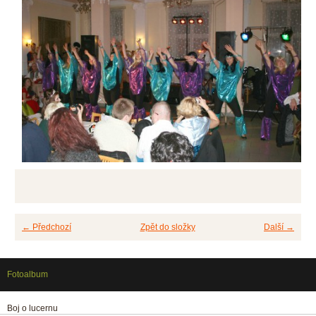
← Předchozí
Zpět do složky
Další →
Fotoalbum
Boj o lucernu