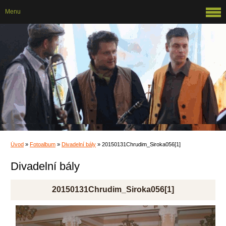
Menu
Úvod
»
Fotoalbum
»
Divadelní bály
»
20150131Chrudim_Siroka056[1]
Divadelní bály
20150131Chrudim_Siroka056[1]