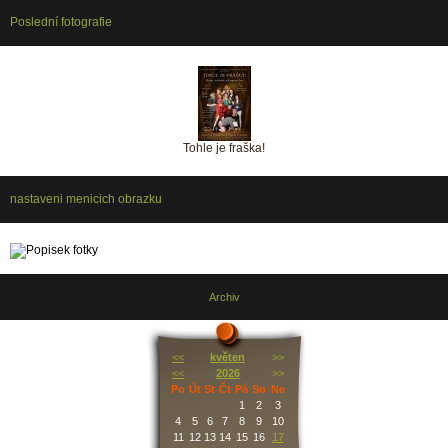
Poslední fotografie
Tohle je fraška!
nastaveni menicich obrazku
Archiv
<<
květen
>>
<<
2026
>>
Po
Út
St
Čt
Pá
So
Ne
1
2
3
4
5
6
7
8
9
10
11
12
13
14
15
16
17