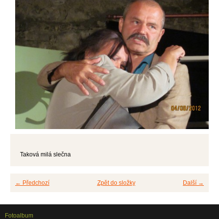
Taková milá slečna
← Předchozí
Zpět do složky
Další →
Fotoalbum