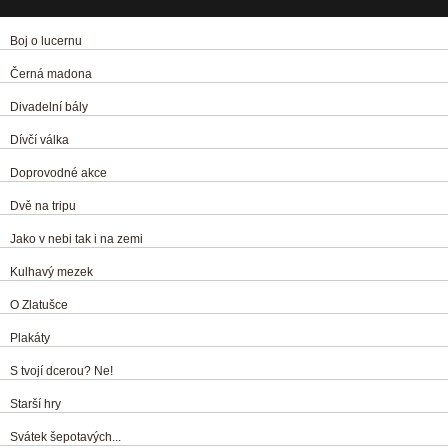
Boj o lucernu
Černá madona
Divadelní bály
Dívčí válka
Doprovodné akce
Dvě na tripu
Jako v nebi tak i na zemi
Kulhavý mezek
O Zlatušce
Plakáty
S tvojí dcerou? Ne!
Starší hry
Svátek šepotavých...