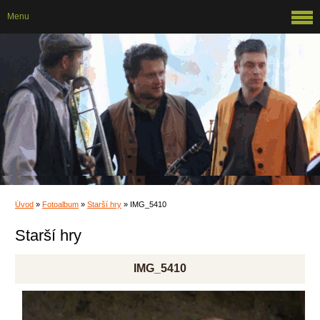
Menu
Úvod
»
Fotoalbum
»
Starší hry
»
IMG_5410
Starší hry
IMG_5410