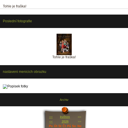
Tohle je fraška!
Poslední fotografie
Tohle je fraška!
nastaveni menicich obrazku
Archiv
<<
květen
>>
<<
2026
>>
Po
Út
St
Čt
Pá
So
Ne