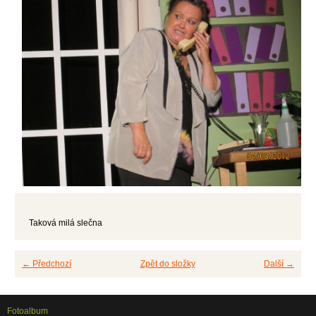
Taková milá slečna
← Předchozí
Zpět do složky
Další →
Fotoalbum