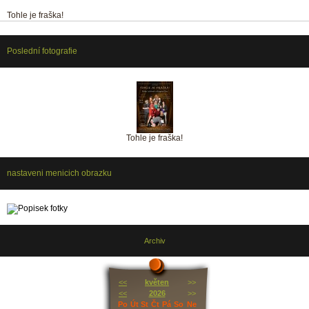
Tohle je fraška!
Poslední fotografie
Tohle je fraška!
nastaveni menicich obrazku
Archiv
<<
květen
>>
<<
2026
>>
Po
Út
St
Čt
Pá
So
Ne