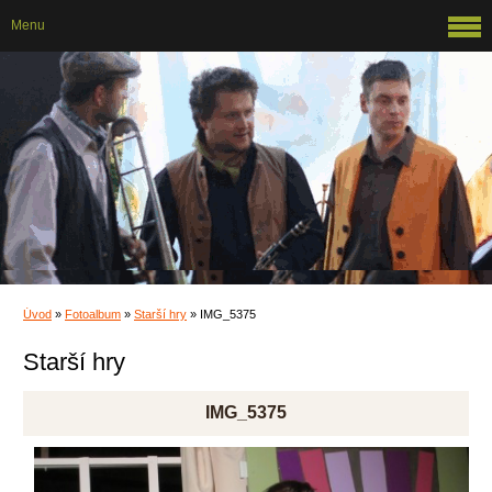
Menu
Úvod
»
Fotoalbum
»
Starší hry
»
IMG_5375
Starší hry
IMG_5375