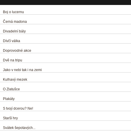
Boj o lucernu
Černá madona
Divadelní bály
Dívčí válka
Doprovodné akce
Dvě na tripu
Jako v nebi tak i na zemi
Kulhavý mezek
O Zlatušce
Plakáty
S tvojí dcerou? Ne!
Starší hry
Svátek šepotavých...