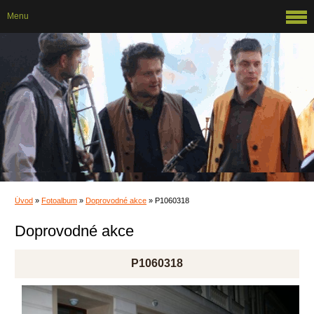
Menu
Úvod
»
Fotoalbum
»
Doprovodné akce
»
P1060318
Doprovodné akce
P1060318