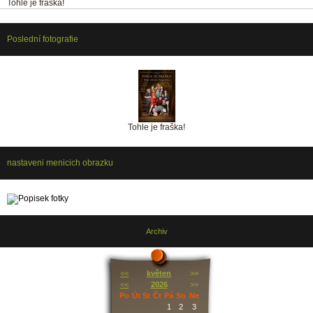
Tohle je fraška!
Poslední fotografie
Tohle je fraška!
nastaveni menicich obrazku
Archiv
<<
květen
>>
<<
2026
>>
Po
Út
St
Čt
Pá
So
Ne
1
2
3