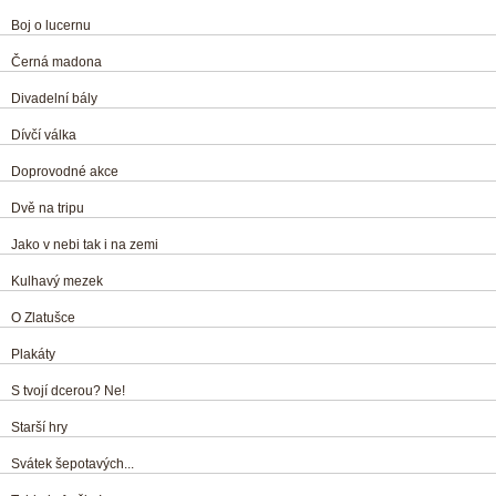
Boj o lucernu
Černá madona
Divadelní bály
Dívčí válka
Doprovodné akce
Dvě na tripu
Jako v nebi tak i na zemi
Kulhavý mezek
O Zlatušce
Plakáty
S tvojí dcerou? Ne!
Starší hry
Svátek šepotavých...