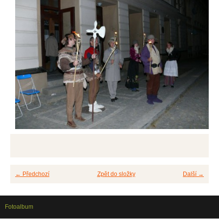
← Předchozí
Zpět do složky
Další →
Fotoalbum