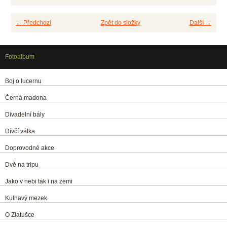
← Předchozí
Zpět do složky
Další →
Fotoalbum
Boj o lucernu
Černá madona
Divadelní bály
Dívčí válka
Doprovodné akce
Dvě na tripu
Jako v nebi tak i na zemi
Kulhavý mezek
O Zlatušce