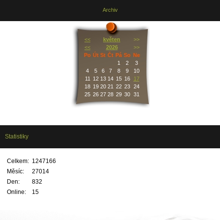
Archiv
<<
květen
>>
<<
2026
>>
Po
Út
St
Čt
Pá
So
Ne
1
2
3
4
5
6
7
8
9
10
11
12
13
14
15
16
17
18
19
20
21
22
23
24
25
26
27
28
29
30
31
Statistiky
Celkem:
1247166
Měsíc:
27014
Den:
832
Online:
15