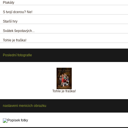
Plakáty
S tvojí dcerou? Ne!
Starší hry
Svátek šepotavých...
Tohle je fraška!
Poslední fotografie
Tohle je fraška!
nastaveni menicich obrazku