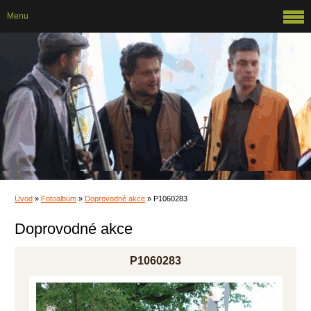
Menu
Úvod
»
Fotoalbum
»
Doprovodné akce
»
P1060283
Doprovodné akce
P1060283