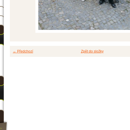
← Předchozí
Zpět do složky
>