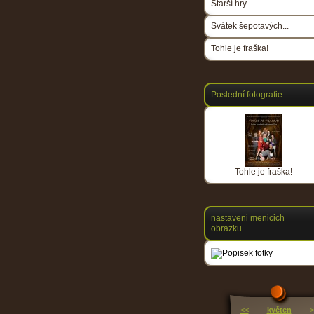
Starší hry
Svátek šepotavých...
Tohle je fraška!
Poslední fotografie
Tohle je fraška!
nastaveni menicich
obrazku
<<
květen
>