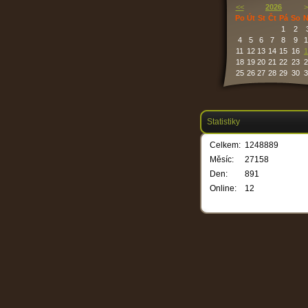
<<
2026
>
Po
Út
St
Čt
Pá
So
N
1
2
4
5
6
7
8
9
1
11
12
13
14
15
16
1
18
19
20
21
22
23
2
25
26
27
28
29
30
3
Statistiky
Celkem:
1248889
Měsíc:
27158
Den:
891
Online:
12