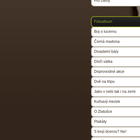
Pro členy
Fotoalbum
Boj o lucernu
Černá madona
Divadelní bály
Dívčí válka
Doprovodné akce
Dvě na tripu
Jako v nebi tak i na zemi
Kulhavý mezek
O Zlatušce
Plakáty
S tvojí dcerou? Ne!