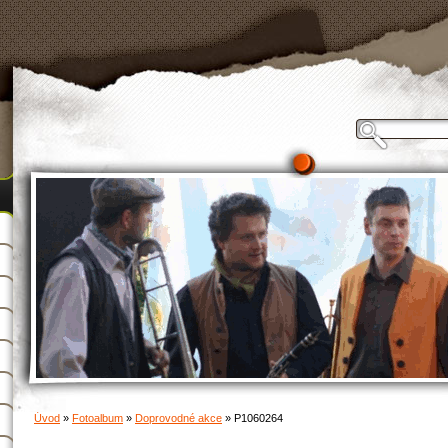
Úvod
»
Fotoalbum
»
Doprovodné akce
»
P1060264