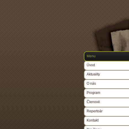
Menu
Úvod
Aktuality
O nás
Program
Členové
Repertoár
Kontakt