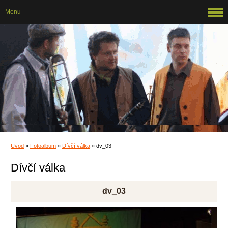
Menu
Úvod
»
Fotoalbum
»
Dívčí válka
»
dv_03
Dívčí válka
dv_03