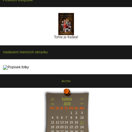
Tohle je fraška!
nastaveni menicich obrazku
Archiv
<<
květen
>>
<<
2026
>>
Po
Út
St
Čt
Pá
So
Ne
1
2
3
4
5
6
7
8
9
10
11
12
13
14
15
16
17
18
19
20
21
22
23
24
25
26
27
28
29
30
31