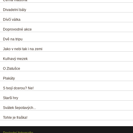
Divadelní bály
Dívčí válka
Doprovodné akce
Dvě na tripu
Jako v nebi tak i na zemi
Kulhavý mezek
O Zlatušce
Plakáty
S tvojí dcerou? Ne!
Starší hry
Svátek šepotavých...
Tohle je fraška!
Poslední fotografie