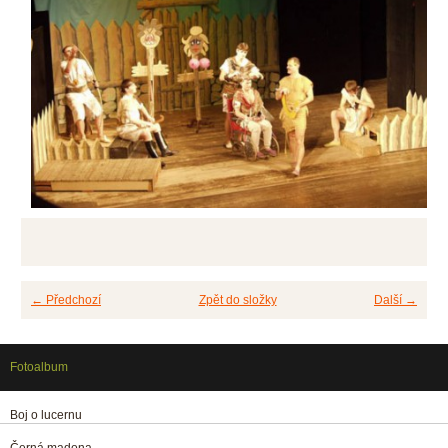
← Předchozí
Zpět do složky
Další →
Fotoalbum
Boj o lucernu
Černá madona