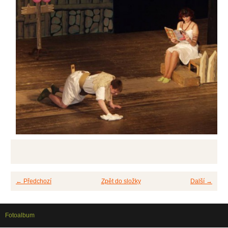
← Předchozí
Zpět do složky
Další →
Fotoalbum