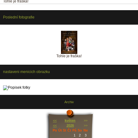
Tohle je fraška!
Poslední fotografie
Tohle je fraška!
nastaveni menicich obrazku
Archiv
<<
květen
>>
<<
2026
>>
Po
Út
St
Čt
Pá
So
Ne
1
2
3