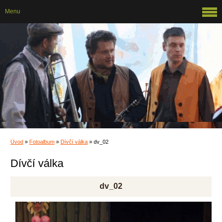
Menu
Úvod
»
Fotoalbum
»
Dívčí válka
»
dv_02
Dívčí válka
dv_02