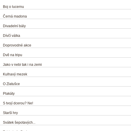
Boj o lucernu
Černá madona
Divadelní bály
Dívčí válka
Doprovodné akce
Dvě na tripu
Jako v nebi tak i na zemi
Kulhavý mezek
O Zlatušce
Plakáty
S tvojí dcerou? Ne!
Starší hry
Svátek šepotavých...