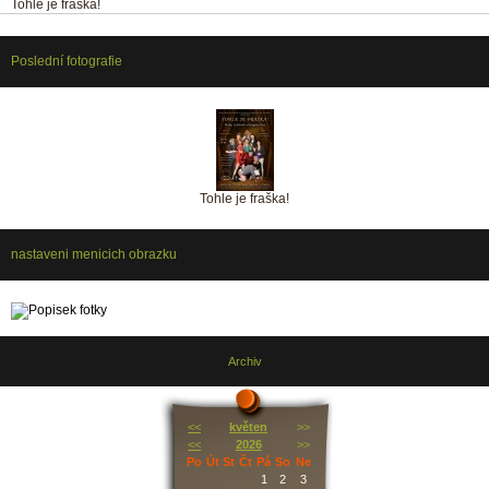
Tohle je fraška!
Poslední fotografie
Tohle je fraška!
nastaveni menicich obrazku
Archiv
<<
květen
>>
<<
2026
>>
Po
Út
St
Čt
Pá
So
Ne
1
2
3