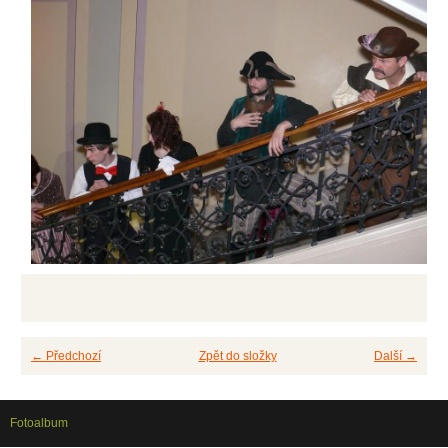
← Předchozí
Zpět do složky
Další →
Fotoalbum