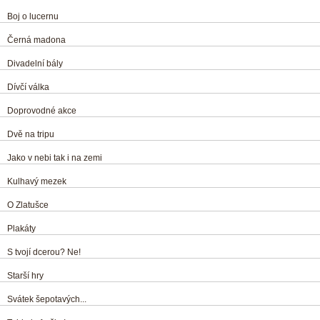
Boj o lucernu
Černá madona
Divadelní bály
Dívčí válka
Doprovodné akce
Dvě na tripu
Jako v nebi tak i na zemi
Kulhavý mezek
O Zlatušce
Plakáty
S tvojí dcerou? Ne!
Starší hry
Svátek šepotavých...