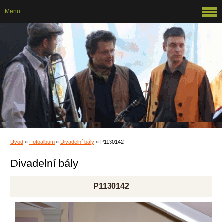
Menu
Úvod
»
Fotoalbum
»
Divadelní bály
»
P1130142
Divadelní bály
P1130142