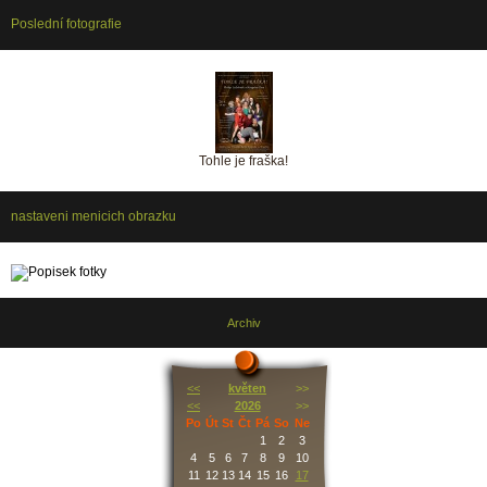
Poslední fotografie
Tohle je fraška!
nastaveni menicich obrazku
Archiv
<<
květen
>>
<<
2026
>>
Po
Út
St
Čt
Pá
So
Ne
1
2
3
4
5
6
7
8
9
10
11
12
13
14
15
16
17