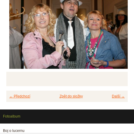
← Předchozí
Zpět do složky
Další →
Fotoalbum
Boj o lucernu