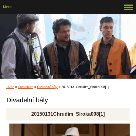
Menu
Úvod
»
Fotoalbum
»
Divadelní bály
»
20150131Chrudim_Siroka008[1]
Divadelní bály
20150131Chrudim_Siroka008[1]