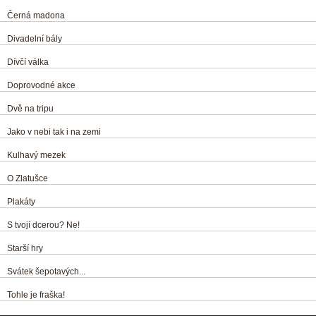
Černá madona
Divadelní bály
Dívčí válka
Doprovodné akce
Dvě na tripu
Jako v nebi tak i na zemi
Kulhavý mezek
O Zlatušce
Plakáty
S tvojí dcerou? Ne!
Starší hry
Svátek šepotavých...
Tohle je fraška!