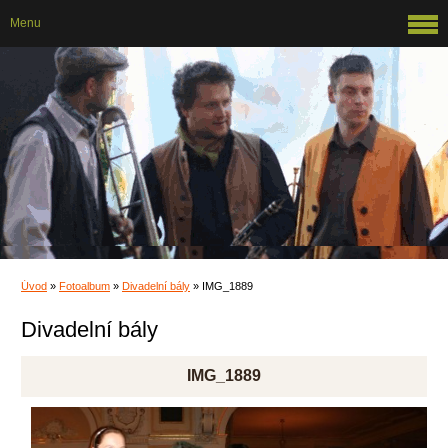
Menu
Úvod
»
Fotoalbum
»
Divadelní bály
»
IMG_1889
Divadelní bály
IMG_1889