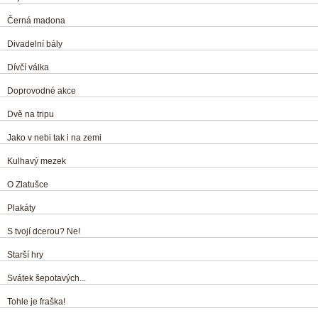
Černá madona
Divadelní bály
Dívčí válka
Doprovodné akce
Dvě na tripu
Jako v nebi tak i na zemi
Kulhavý mezek
O Zlatušce
Plakáty
S tvojí dcerou? Ne!
Starší hry
Svátek šepotavých...
Tohle je fraška!