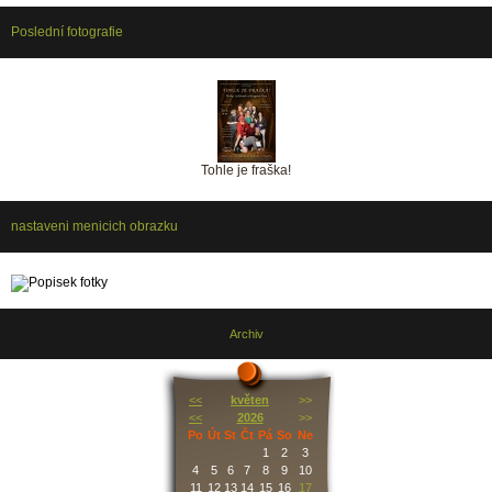
Poslední fotografie
Tohle je fraška!
nastaveni menicich obrazku
Archiv
<<
květen
>>
<<
2026
>>
Po
Út
St
Čt
Pá
So
Ne
1
2
3
4
5
6
7
8
9
10
11
12
13
14
15
16
17