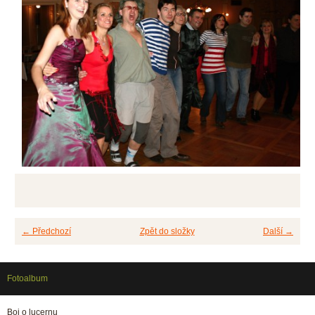
← Předchozí
Zpět do složky
Další →
Fotoalbum
Boj o lucernu