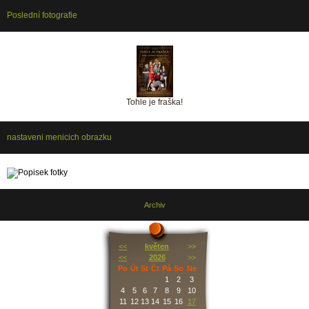
Poslední fotografie
Tohle je fraška!
nastaveni menicich obrazku
Archiv
<<
květen
>>
<<
2026
>>
Po
Út
St
Čt
Pá
So
Ne
1
2
3
4
5
6
7
8
9
10
11
12
13
14
15
16
17