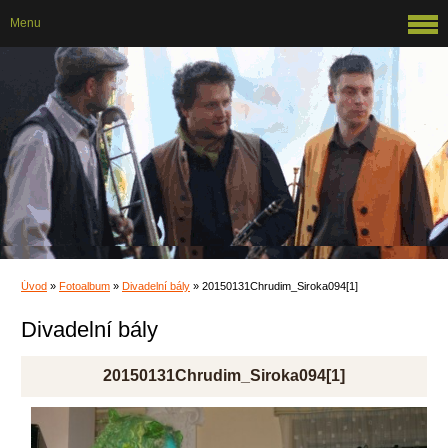
Menu
Úvod
»
Fotoalbum
»
Divadelní bály
»
20150131Chrudim_Siroka094[1]
Divadelní bály
20150131Chrudim_Siroka094[1]