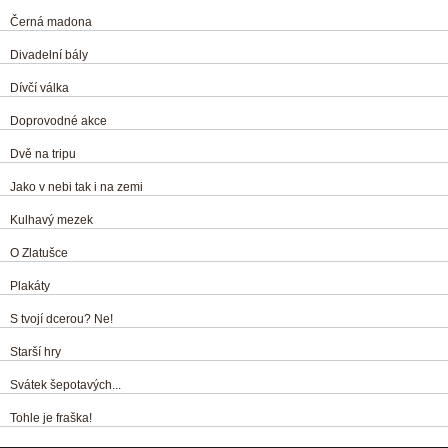
Černá madona
Divadelní bály
Dívčí válka
Doprovodné akce
Dvě na tripu
Jako v nebi tak i na zemi
Kulhavý mezek
O Zlatušce
Plakáty
S tvojí dcerou? Ne!
Starší hry
Svátek šepotavých...
Tohle je fraška!