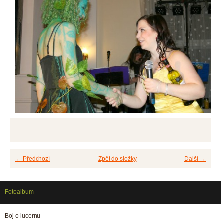
← Předchozí
Zpět do složky
Další →
Fotoalbum
Boj o lucernu