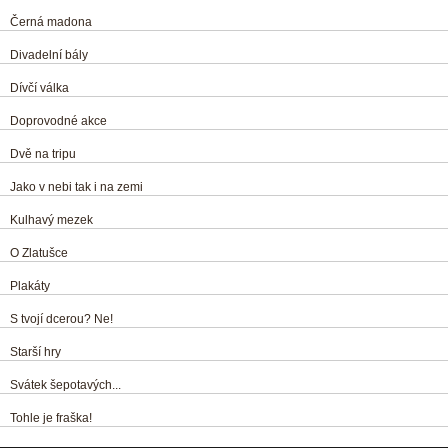
Černá madona
Divadelní bály
Dívčí válka
Doprovodné akce
Dvě na tripu
Jako v nebi tak i na zemi
Kulhavý mezek
O Zlatušce
Plakáty
S tvojí dcerou? Ne!
Starší hry
Svátek šepotavých...
Tohle je fraška!