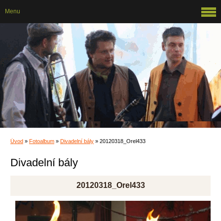
Menu
Úvod
»
Fotoalbum
»
Divadelní bály
»
20120318_Orel433
Divadelní bály
20120318_Orel433