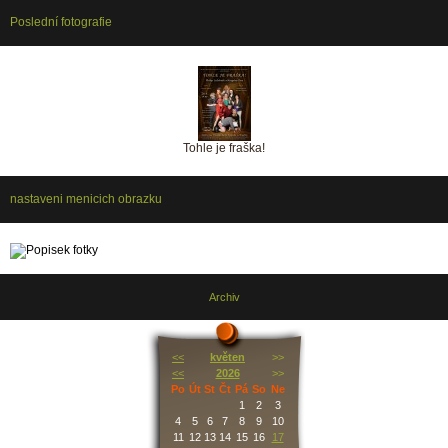
Poslední fotografie
Tohle je fraška!
nastaveni menicich obrazku
Archiv
<<
květen
>>
<<
2026
>>
Po
Út
St
Čt
Pá
So
Ne
1
2
3
4
5
6
7
8
9
10
11
12
13
14
15
16
17