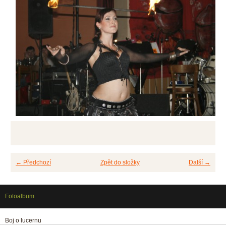
← Předchozí
Zpět do složky
Další →
Fotoalbum
Boj o lucernu