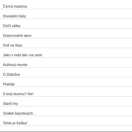
Černá madona
Divadelní bály
Dívčí válka
Doprovodné akce
Dvě na tripu
Jako v nebi tak i na zemi
Kulhavý mezek
O Zlatušce
Plakáty
S tvojí dcerou? Ne!
Starší hry
Svátek šepotavých...
Tohle je fraška!