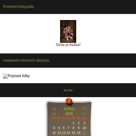
Poslední fotografie
Tohle je fraška!
nastaveni menicich obrazku
Archiv
<<
květen
>>
<<
2026
>>
Po
Út
St
Čt
Pá
So
Ne
1
2
3
4
5
6
7
8
9
10
11
12
13
14
15
16
17