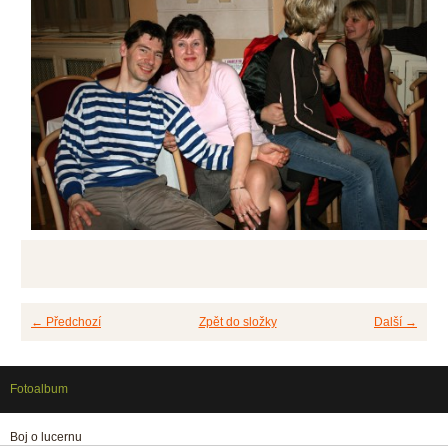
← Předchozí
Zpět do složky
Další →
Fotoalbum
Boj o lucernu