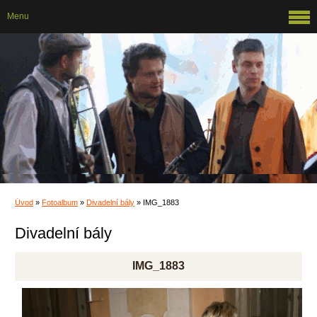
Menu
Úvod
»
Fotoalbum
»
Divadelní bály
»
IMG_1883
Divadelní bály
IMG_1883