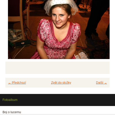
← Předchozí
Zpět do složky
Další →
Fotoalbum
Boj o lucernu