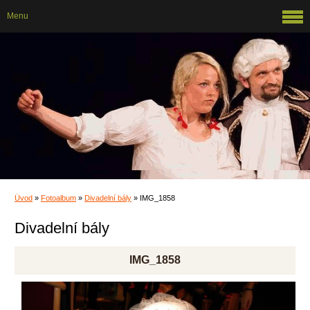
Menu
Úvod
»
Fotoalbum
»
Divadelní bály
»
IMG_1858
Divadelní bály
IMG_1858