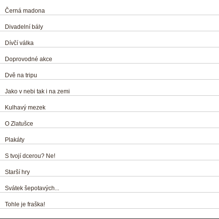
Černá madona
Divadelní bály
Dívčí válka
Doprovodné akce
Dvě na tripu
Jako v nebi tak i na zemi
Kulhavý mezek
O Zlatušce
Plakáty
S tvojí dcerou? Ne!
Starší hry
Svátek šepotavých...
Tohle je fraška!