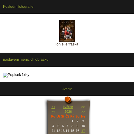
Poslední fotografie
Tohle je fraška!
nastaveni menicich obrazku
Archiv
<<
květen
>>
<<
2026
>>
Po
Út
St
Čt
Pá
So
Ne
1
2
3
4
5
6
7
8
9
10
11
12
13
14
15
16
17