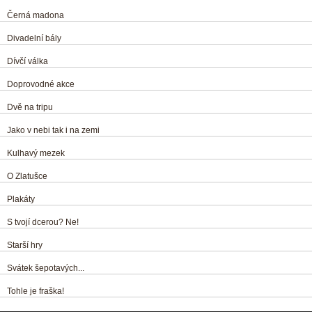
Černá madona
Divadelní bály
Dívčí válka
Doprovodné akce
Dvě na tripu
Jako v nebi tak i na zemi
Kulhavý mezek
O Zlatušce
Plakáty
S tvojí dcerou? Ne!
Starší hry
Svátek šepotavých...
Tohle je fraška!