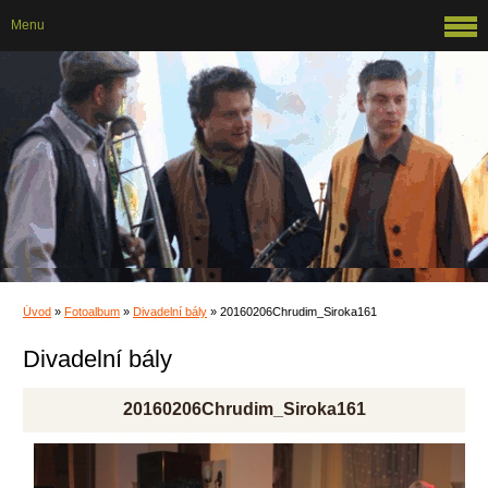
Menu
Úvod
»
Fotoalbum
»
Divadelní bály
»
20160206Chrudim_Siroka161
Divadelní bály
20160206Chrudim_Siroka161