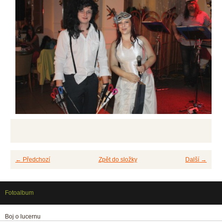
← Předchozí
Zpět do složky
Další →
Fotoalbum
Boj o lucernu