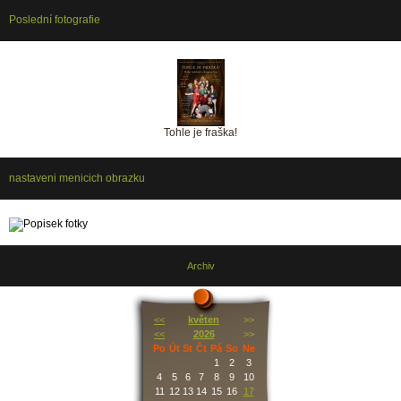
Poslední fotografie
Tohle je fraška!
nastaveni menicich obrazku
Archiv
<<
květen
>>
<<
2026
>>
Po
Út
St
Čt
Pá
So
Ne
1
2
3
4
5
6
7
8
9
10
11
12
13
14
15
16
17