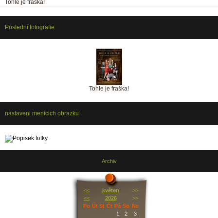
Tohle je fraška!
Poslední fotografie
Tohle je fraška!
nastaveni menicich obrazku
Archiv
<<
květen
>>
<<
2026
>>
Po
Út
St
Čt
Pá
So
Ne
1
2
3