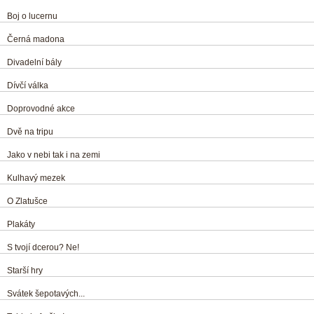
Boj o lucernu
Černá madona
Divadelní bály
Dívčí válka
Doprovodné akce
Dvě na tripu
Jako v nebi tak i na zemi
Kulhavý mezek
O Zlatušce
Plakáty
S tvojí dcerou? Ne!
Starší hry
Svátek šepotavých...