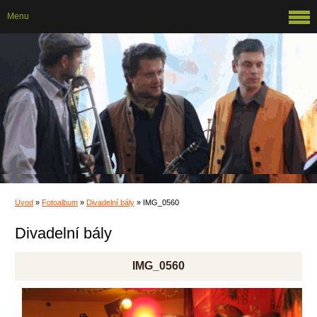
Menu
Úvod
»
Fotoalbum
»
Divadelní bály
»
IMG_0560
Divadelní bály
IMG_0560