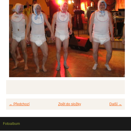
← Předchozí
Zpět do složky
Další →
Fotoalbum