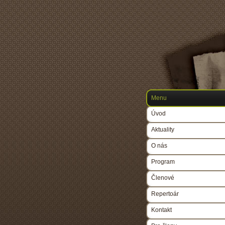
Menu
Úvod
Aktuality
O nás
Program
Členové
Repertoár
Kontakt