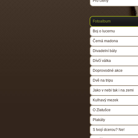
Pro členy
Fotoalbum
Boj o lucernu
Černá madona
Divadelní bály
Dívčí válka
Doprovodné akce
Dvě na tripu
Jako v nebi tak i na zemi
Kulhavý mezek
O Zlatušce
Plakáty
S tvojí dcerou? Ne!