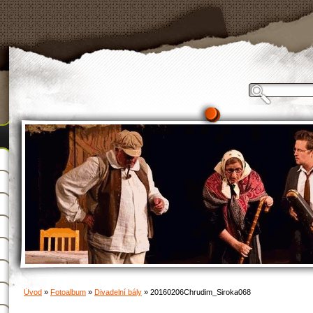
Úvod
»
Fotoalbum
»
Divadelní bály
»
20160206Chrudim_Siroka068