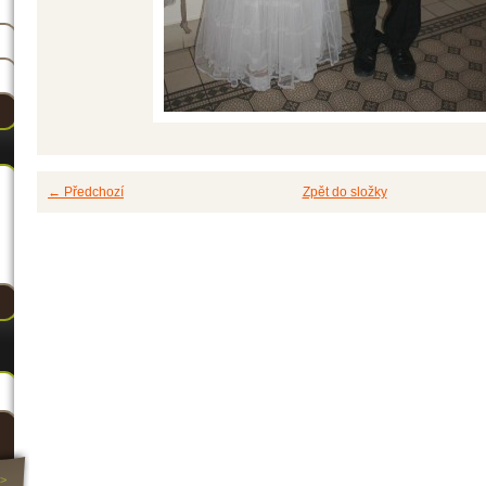
← Předchozí
Zpět do složky
>