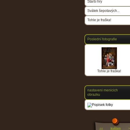
Starší hry
Svátek šepotavých...
Tohle je fraška!
Poslední fotografie
Tohle je fraška!
nastaveni menicich
obrazku
<<
květen
>