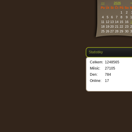
<<
2026
>
Po
Út
St
Čt
Pá
So
N
1
2
4
5
6
7
8
9
1
11
12
13
14
15
16
1
18
19
20
21
22
23
2
25
26
27
28
29
30
3
Statistiky
Celkem:
1248565
Měsíc:
27105
Den:
784
Online:
17