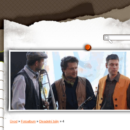
Úvod
»
Fotoalbum
»
Divadelní bály
»
4