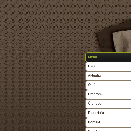
Menu
Úvod
Aktuality
O nás
Program
Členové
Repertoár
Kontakt