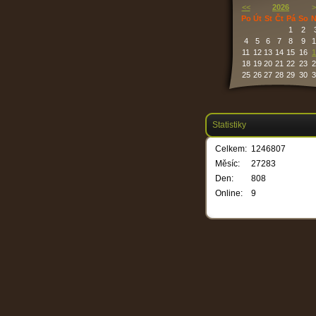
<<
2026
>
Po
Út
St
Čt
Pá
So
N
1
2
4
5
6
7
8
9
1
11
12
13
14
15
16
1
18
19
20
21
22
23
2
25
26
27
28
29
30
3
Statistiky
Celkem:
1246807
Měsíc:
27283
Den:
808
Online:
9