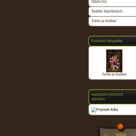
Starší hry
Svátek šepotavých...
Tohle je fraška!
Poslední fotografie
Tohle je fraška!
nastaveni menicich
obrazku
<<
květen
>