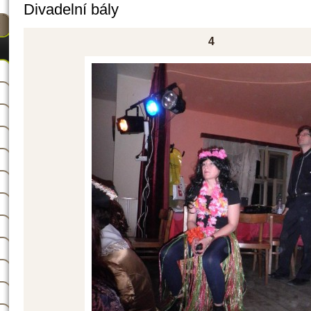
Divadelní bály
4