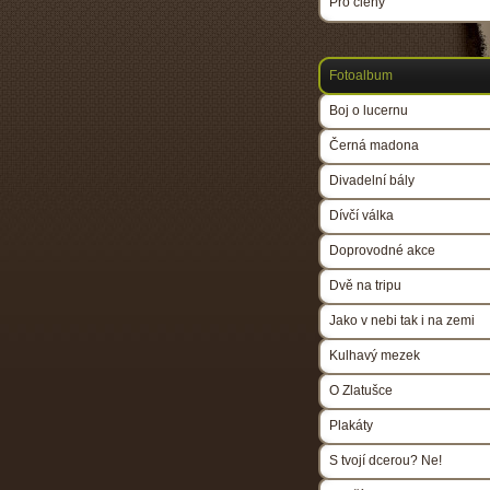
Pro členy
Fotoalbum
Boj o lucernu
Černá madona
Divadelní bály
Dívčí válka
Doprovodné akce
Dvě na tripu
Jako v nebi tak i na zemi
Kulhavý mezek
O Zlatušce
Plakáty
S tvojí dcerou? Ne!