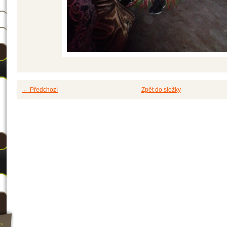
← Předchozí
Zpět do složky
>