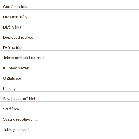
Černá madona
Divadelní bály
Dívčí válka
Doprovodné akce
Dvě na tripu
Jako v nebi tak i na zemi
Kulhavý mezek
O Zlatušce
Plakáty
S tvojí dcerou? Ne!
Starší hry
Svátek šepotavých...
Tohle je fraška!