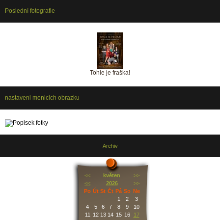
Poslední fotografie
Tohle je fraška!
nastaveni menicich obrazku
Archiv
<<
květen
>>
<<
2026
>>
Po
Út
St
Čt
Pá
So
Ne
1
2
3
4
5
6
7
8
9
10
11
12
13
14
15
16
17