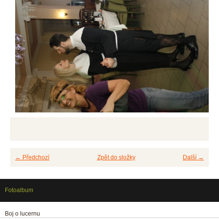
← Předchozí
Zpět do složky
Další →
Fotoalbum
Boj o lucernu