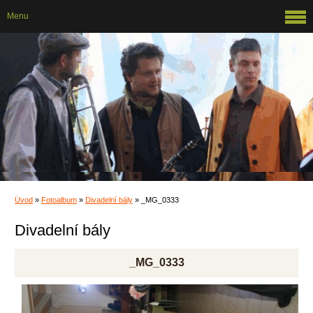
Menu
Úvod
»
Fotoalbum
»
Divadelní bály
»
_MG_0333
Divadelní bály
_MG_0333